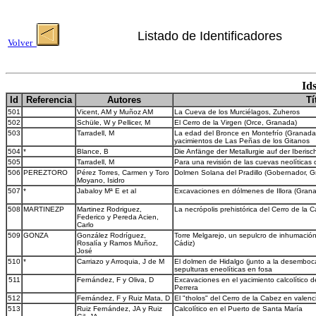
Listado de Identificadores
Volver
Id
Id
Referencia
Autores
Tí
501
Vicent, AM y Muñoz AM
La Cueva de los Murciélagos, Zuheros
502
Schüle, W y Pellicer, M
El Cerro de la Virgen (Orce, Granada)
503
Tarradell, M
La edad del Bronce en Montefrío (Granada
yacimientos de Las Peñas de los Gitanos
504
*
Blance, B
Die Anfänge der Metallurgie auf der Iberisc
505
Tarradell, M
Para una revisión de las cuevas neolíticas d
506
PEREZTORO
Pérez Torres, Carmen y Toro
Dolmen Solana del Pradillo (Gobernador, 
Moyano, Isidro
507
*
Jabaloy Mª E et al
Excavaciones en dólmenes de Illora (Gran
508
MARTINEZP
Martinez Rodriguez,
La necrópolis prehistórica del Cerro de la Ca
Federico y Pereda Acien,
Carlo
509
GONZA
González Rodríguez,
Torre Melgarejo, un sepulcro de inhumación 
Rosalía y Ramos Muñoz,
Cádiz)
José
510
*
Carriazo y Arroquia, J de M
El dolmen de Hidalgo (junto a la desemboca
sepulturas eneolíticas en fosa
511
Fernández, F y Oliva, D
Excavaciones en el yacimiento calcolítico d
Perrera
512
Fernández, F y Ruiz Mata, D
El "tholos" del Cerro de la Cabez en valenc
513
Ruiz Fernández, JA y Ruiz
Calcolítico en el Puerto de Santa María