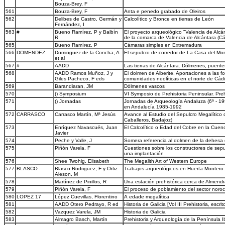
Bouza-Brey, F
561
Bouza-Brey, F
Anta e penedo grabado de Oleiros
562
Delibes de Castro, Germán y
Calcolítico y Bronce en tierras de León
Fernández, I
563
#
Bueno Ramírez, P y Balbín
El proyecto arqueológico "Valencia de Alcán
R
de la comarca de Valencia de Alcántara (C
565
Bueno Ramírez, P
Cámaras simples en Extremadura
566
DOMENDEZ
Dominguez de la Concha, A
El sepulcro de corredor de La Casa del Mon
et al
567
#
AADD
Las tierras de Alcántara. Dólmenes, puente
568
AADD Ramos Muñoz, J y
El dolmen de Alberite. Aportaciones a las 
Giles Pacheco, F eds
comunidades neolíticas en el norte de Cád
569
Barandiaran, JM
Dólmenes vascos
570
() Symposium
VI Symposio de Prehistoria Peninsular. Preh
571
() Jornadas
Jornadas de Arqueología Andaluza (6ª - 199
en Andalucía 1985-1992
572
CARRASCO
Carrasco Martín, Mª Jesús
Avance al Estudio del Sepulcro Megalítico d
Caballeros, Badajoz)
573
Enríquez Navascués, Juan
El Calcolítico o Edad del Cobre en la Cu
Javier
574
Peche y Valle, J
Somera referencia al dolmen de la dehesa 
575
Piñón Varela, F
Cuestiones sobre los constructores de sep
una implantación
576
Shee Twohig, Elisabeth
The Megalith Art of Western Europe
577
BLASCO
Blasco Rodriguez, F y Ortiz
Trabajos arqueológicos en Huerta Montero.
Aleson, M
578
Martínez de Pinillos, R
Una estación prehistórica cerca de Almendr
579
Piñón Varela, F
El proceso de poblamiento del sector noroc
580
LOPEZ 17
López Cuevillas, Florentino
A edade megalítica
581
AADD Otero Pedrayo, R ed
Historia de Galicia [Vol III Prehistoria, escri
582
Vazquez Varela, JM
Historia de Galicia
583
Almagro Basch, Martín
Prehistoria y Arqueología de la Península I