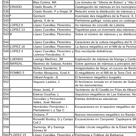
536
Blas Cortina, MA
Los túmulos de "Silvota de Bobes" y "Altu 
537
CRIADO
Criado Boado, F
Catalogación de mámoas en los municipios 
538
Criado Boado, F y Grajal, M
Relación entre la distribución de mámoas y 
539
*
Germont
Inventaire des megalithes de la France: 6,
540
*
Iglesia, S de la
Prehistoria gallega: notas para un catálogo
541
LOPEZ 6
López Cuevillas, Florentino
As mámoas do concello de Lobeira
542
LOPEZ 13
López Cuevillas, Florentino
Papeletas para un inventario das mámoas 
543
#
López Cuevillas, Florentino
Sobre el número de mámoas y su distribuci
544
López Cuevillas, Florentino
Caracteres de la cultura megalítica del N. 
545
LOPEZ 18
López Cuevillas, Florentino
La época megalítica en el NW de la Peníns
546
LOPEZ 4
López Cuevillas, Florentino y
Dos necrópolis dolménicas
Lorenzo Fernández, X
547
LUENGO
Luengo Martínez, JM
Exploración de mámoas de Aranga y Camb
548
MARSAL
Martinez de Salazar, Andrés
Sobre apertura de mámoas a principios del
549
Núñez Sarmiento, E
Antigüedades de Noya: el crucero de Berri
550
POMBO 5
Pombo Mosquera, Xosé A
El megalitismo en el NW de la Terra Chá: r
551
Uribarri Angulo, JL
El fenómeno megalítico burgalés
552
Vaquero Lastres, J
El fenómeno tumular en el interior de Gali
de los monumentos.
553
*
Atrian Jordá, P
Yacimiento de El Castillo,en Frías de Albarr
554
Esteva Cruañas, L
Sepulcros megalíticos de Las Gabarras. No
555
González y Fernandez-
Estelas dolménicas asturianas
Valles, José Manuel
556
Hernández Fernández J ,
Excavaciones en el sepulcro megalítico de
Plantalamor L y Tpp C
557
Ondarra, F
Nuevos monumentos megalítico en Baztán 
558
Rosselló Bordoy, G y Camps
Excavaciones en Canyamel. Capdepera (Ma
Coll J
559
Santonja, M y Santoja
Posible círculo megalítico de la Edad del B
Gómez M
560
*LOPEZ 15
López Cuevillas, Florentino e
Prehistoria e Folklore da Barbanza