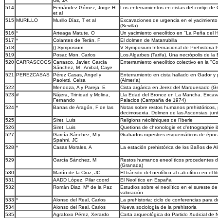
Gil, JA
514
Fernández Gómez, Jorge H
Los enterramientos en cistas del cortijo de 
et al
515
MURILLO
Murillo Díaz, T et al
Excavaciones de urgencia en el yacimiento 
(Sevilla)
516
*
Arteaga Matute, O
Un yacimiento eneolítico en "La Peña del H
517
*
Colantes de Terán, F
El dolmen de Matarrubilla
518
() Symposium
V Symposium Internacional de Prehistoria 
519
Posac Mon, Carlos
Los Algarbes (Tarifa). Una necrópolis de l
520
CARRASCOGS
Carrasco, Javier; García
Enterramiento eneolítico colectivo en la "
Sánchez, M ; Anibal, Caye
521
PEREZCASAS
Pérez Casas, Angel y
Enterramiento en cista hallado en Gador y 
Paoletti, Celsa
(Almería)
522
Mendoza, A y Pareja, E
Cista argárica en Jerez del Marquesado (G
523
#
Nájera, Trinidad y Molina,
Lla Edad del Bronce en La Mancha. Excavac
Fernando
Palacios (Campaña de 1974)
524
*
Barras de Aragón, F de las
Notas sobre restos humanos prehistóricos, 
decimosexta. Dolmen de las Ascensias, junt
525
Siret, Luis
Religions néolithiques de l'Iberie
526
Siret, Luis
Quetions de chronologie et d'etnographie i
527
García Sánchez, M y
Grabados rupestres esquemáticos de época
Spahni, JC
528
*
Casas Morales, A
La estación prehistórica de los Baños de A
529
García Sánchez, M
Restos humanos eneolíticos procedentes de
(Granada)
530
Martín de la Cruz, JC
El tránsito del neolítico al calcolítico en el 
531
AADD López, Pilar coord
El Neolítico en España
532
Román Diaz, Mª de la Paz
Estudios sobre el neolítico en el sureste de 
valoración
533
*
Alonso del Real, Carlos
La prehistoria: ciclo de conferencias para 
534
Alonso del Real, Carlos
Nueva sociología de la prehistoria
535
Agrafoxo Pérez, Xerardo
Carta arqueológica do Partido Xudicial de 