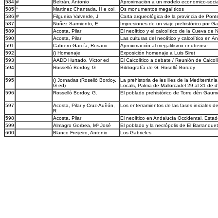
584
#
Beltrán, Antonio
Aproximación a un modelo económico-social
585
*
Martinez Chantada, H e col.
Os monumentos megalíticos
586
#
Filgueira Valverde, J
Carta arqueológica de la provincia de Pon
587
Nuñez Sarmiento, E
Impresiones de un viaje prehistórico por Gal
589
Acosta, Pilar
El neolítico y el calcolítico de la Cueva de
590
Acosta, Pilar
Las culturas del neolítico y calcolítico en 
591
Cabrero García, Rosario
Aproximación al megalitismo onubense
592
() Homenaje
Exposición homenaje a Luis Siret
593
AADD Hurtado, Victor ed
El Calcolítico a debate / Reunión de Calcolí
594
Rosselló Bordoy, G
Bibliografía de G. Roselló Bordoy
595
() Jornadas (Roselló Bordoy,
La prehistoria de les illes de la Mediterràni
G ed)
Locals, Palma de Mallorcadel 29 al 31 de 
596
Rosselló Bordoy, G.
El poblado prehistórico de Torre dén Gaume
597
Acosta, Pilar y Cruz-Auñón,
Los enterramientos de las fases iniciales de
R
598
Acosta, Pilar
El neolítico en Andalucía Occidental. Estad
599
Almagro Gorbea, Mª José
El poblado y la necrópolis de El Barranque
600
Blanco Freijeiro, Antonio
Los Gabrieles