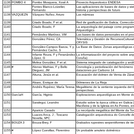
1136
POMBO 4
Pombo Mosquera, Xosé A
Proxecto Arqueoloxico ENDESA
1137
Fontes Blanco-Loizelier,
Las aplicaciones de bases de datos y sis
Fernando
historia y perspectivas de futuro
1138
VAZQUEZN
Vázquez Nuñez, Arturo
Las mámoas
1139
Criado Boado, F et al.
Red de gasificación de Galicia. Correcció
1140
Criado Boado, F
La arqueología del paisaje como programa
Arqueológico
1141
Fernández Martínez, VM
Las bases de datos personales en el proc
1142
González Pérez, CA
Telemática y Gestión de RecursosCultural
CRYSIS
1143
González-Campos Baeza, Y y
La Base de Datos: Zonas arqueológicas 
Fernández Cacho, S
1144
Infante Roura, F y Feranández
La informatización del proyecto sobre arq
López, G
Coruña)
1145
Molina González, F et al.
Sistema integrado de catalogación y análi
1146
#
Alonso Mathias, F y Bello
Cronología y periodización del fenómeno m
Dieguez, JM
dataciones por Carbono 14
1147
Altuna, Jesús et al.
Excavación del dolmen de Venta de Zárat
1148
Alvaro, Enrique de
Dólmenes de La Rioja
1149
Andrés Rupérez, María Teresa
Megalitismo de la vertiente izquierda del
perspectivas.
1150
GarcíaH
García, Higinio
Exploraciones arqueológicas en Monte d
1151
Saralegui, Leandro
Estudio sobre la época céltica en Galicia
Maciñeira y de la Iglesia en As Pontes, en
1152
Aparicio Casado
La necrópolis megalítica del Monte da T
1153
Luaces Anca, J ; Toscano
Catalogación arqueoloxica do Concello d
Novella, MªC
1154
BOUZA 3
Bouza-Brey, F
Grabados rupestres serpentiformes de ti
1155
#
López Cuevillas, Florentino
Un probable amuleto dolménico