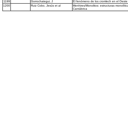
1199
Gorrochategui, J
El fenómeno de los cromlech en el Oeste
1200
Ruiz Cobo, Jesús et al
Menhires/Monolitos: estructuras monolítica
Cantábrica