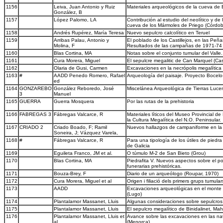
1156
Leiva, Juan Antonio y Ruiz
Materiales arqueológicos de la cueva de 
González, B
1157
López Palomo, LA
Contribución al estudio del neolítico y de
cueva de los Mármoles de Priego (Córdo
1158
Andrés Rupérez, María Teresa
Nuevo sepulcro calcolítico en Teruel
1159
Arribas Palau, Antonio y
El poblado de los Castillejos, en las Peñ
Molina, F
Resultados de las campañas de 1971-74
1160
Blas Cortina, MA
Notas sobre el conjunto tumular del Vall
1161
Cura Morera, Miguel
El sepulcre megalitic de Can Marquel (Cast
1162
Olaria de Gusi, Carmen
Excavaciones en la necrópolis megalítica
1163
#
AADD Penedo Romero, Rafael
Arqueología del paisaje. Proyecto Bocelo
ed
1164
GONZAREBO
González Reboredo, José
Miscelánea Arqueológica de Tierras Luce
3
Manuel
1165
GUERRA
Guerra Mosquera
Por las rutas de la prehistoria
1166
FABREGAS 3
Fábregas Valcarce, R
Materiales líticos del Museo Provincial de
la Cultura Megalítica del N.O. Peninsular.
1167
CRIADO 2
Criado Boado, F; Ramil
Nuevos hallazgos de campaniforme en la 
Soneira, J; Vázquez Varela,
1168
#
Fábregas Valcarce, R
Para una tipología de los útiles de piedra
de Galicia
1169
Eguileta Franco, JM et al.
O túmulo M-2 de San Bieto (Grou)
1170
Blas Cortina, MA
Piedrafita V. Nuevos aspectos sobre el po
funerarias prehistóricas.
1171
Bouza-Brey, F
Diario de un arqueólogo (Roupar, 1970)
1172
Cura Morera, Miguel et al
Origen i filiació dels primers grups tumula
1173
AADD
Excavaciones arqueológicas en el monte D
(Lugo)
1174
Plantalamor Massanet, Lluis
Algunas consideraciones sobre sepulcros
1175
Plantalamor Massanet, Lluis
El sepulcro megalítico de Binidalinet, Ma
1176
Plantalamor Massanet, Lluis et
Avance sobre las excavaciones en las na
al.
(Menorca)