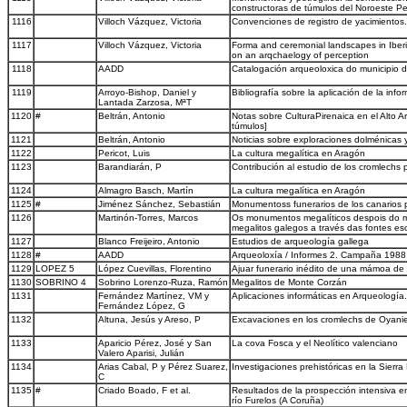
constructoras de túmulos del Noroeste Pe
1116
Villoch Vázquez, Victoria
Convenciones de registro de yacimientos
1117
Villoch Vázquez, Victoria
Forma and ceremonial landscapes in Iberi
on an arqchaelogy of perception
1118
AADD
Catalogación arqueoloxica do municipio 
1119
Arroyo-Bishop, Daniel y
Bibliografía sobre la aplicación de la inf
Lantada Zarzosa, MªT
1120
#
Beltrán, Antonio
Notas sobre CulturaPirenaica en el Alto A
túmulos]
1121
Beltrán, Antonio
Noticias sobre exploraciones dolménicas
1122
Pericot, Luis
La cultura megalítica en Aragón
1123
Barandiarán, P
Contribución al estudio de los cromlechs 
1124
Almagro Basch, Martín
La cultura megalítica en Aragón
1125
#
Jiménez Sánchez, Sebastián
Monumentoss funerarios de los canarios 
1126
Martinón-Torres, Marcos
Os monumentos megalíticos despois do me
megalitos galegos a través das fontes escr
1127
Blanco Freijeiro, Antonio
Estudios de arqueología gallega
1128
#
AADD
Arqueoloxía / Informes 2. Campaña 1988
1129
LOPEZ 5
López Cuevillas, Florentino
Ajuar funerario inédito de una mámoa de
1130
SOBRINO 4
Sobrino Lorenzo-Ruza, Ramón
Megalitos de Monte Corzán
1131
Fernández Martínez, VM y
Aplicaciones informáticas en Arqueología
Fernández López, G
1132
Altuna, Jesús y Areso, P
Excavaciones en los cromlechs de Oyani
1133
Aparicio Pérez, José y San
La cova Fosca y el Neolítico valenciano
Valero Aparisi, Julián
1134
Arias Cabal, P y Pérez Suarez,
Investigaciones prehistóricas en la Sierr
C
1135
#
Criado Boado, F et al.
Resultados de la prospección intensiva en
río Furelos (A Coruña)