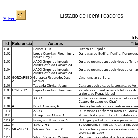
Listado de Identificadores
Volver
Ids
Id
Referencia
Autores
Tít
1101
Pericot, Luis
Historia de España
1102
López Cuevillas, Florentino y
Gándaras de Budiño. Porriño. Pontevedr
Bouza-Brey, F
1103
AADD Grupo de Investig
Guía de recursos arqueoloxicos de Terra
Arqueoloxía da Paisaxe ed
1104
AADD Grupo de Investig.
Guía de recursos arqueoloxicos da coma
Arqueoloxía da Paisaxe ed
1105
GONZAREBO
González Reboredo, Jose
Vaso tumular de Buriz
2
Manuel
1106
Taboada Chivite, Jesús
Carta arqueológica de la comarca de Ver
1107
LOPEZ 12
López Cuevillas, Florentino
Papeletas arqueoloxicas e folk-lóricas d
la sierra de Penas Libres]
1108
AADD
Por tierras de Verín. La citania céltica 
Castelo de Laxes de Chas]
1109
#
Bosch Gimpera, P
Galicia y las relaciones atlánticas en el e
1110
AADD
D. Domingo Fontán y su mapa de Galicia
1111
Maluquer de Motes, J
Nuevos hallazgos de la cultura del vaso
1112
#
Rodriguez Colmenero, A
Hallazgos prehistóricos en la provincia d
1113
#
Savory, HN
Serpentiforms in megalithic art: a link b
1114
VILASECO
Vilaseco Vázquez, XI
Datos sobre a presencia de estructuras d
provincia de Lugo
1115
Villoch Vázquez, Victoria
Monumentos y petroglifos: la construcció