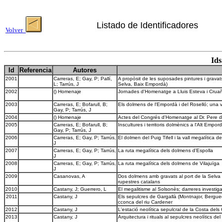
Listado de Identificadores
Volver
Ids
Id
Referencia
Autores
2001
Carreras, E; Gay, P; Pallí,
A propòsit de les suposades pintures i grava
L; Tarrús, J
Selva, Baix Empordà)
2002
() Homenaje
Jornades d'Homenatge a Lluis Esteva i Cruañas
2003
Carreras, E; Bofarull, B;
Els dolmens de l'Empordà i del Roselló; una v
Gay, P; Tarrús, J
2004
() Homenaje
Actes del Congrés d'Homenatge al Dr. Pere d
2005
Carreras, E; Bofarull, B;
Inscultures i territoris dolmènics a l'Alt Empor
Gay, P; Tarrús, J
2006
Carreras, E; Gay, P; Tarrús,
El dolmen del Puig Tifell i la vall megalítica 
J
2007
Carreras, E; Gay, P; Tarrús,
La ruta megalítica dels dolmens d'Espolla
J
2008
Carreras, E; Gay, P; Tarrús,
La ruta megalítica dels dolmens de Vilajuïga
J
2009
Casanovas, A
Dos dolmens amb gravats al port de la Selva (
rupestres catalans
2010
Castany, J; Guerrero, L
El megalitisme al Solsonès; darreres investi
2011
Castany, J
Els sepulcres de Gargallà (Montnajor, Berguedà
cconca del riu Cardener
2012
Castany, J
L'estació neolítica sepulcral de la Costa dels 
2013
Castany, J
Arquitectura i rituals al sepulcres neolítics de