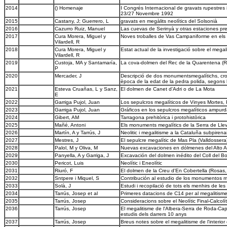
2014
() Homenaje
I Congrés Internacional de gravats rupestres 
23/27 Novembre 1992
2015
Castany, J; Guerrero, L
gravats en megàlits neolítics del Solsonià
2016
Cazurro Ruiz, Manuel
Las cuevas de Serinyà y otras estaciones pre
2017
Cura Morera, Miguel y
Noves troballes de Vas Campaniforme en els 
Vilardell, R
2018
Cura Morera, Miguel y
Estat actual de la investigació sobre el mega
Vilardell, R
2019
Custoja, MA y Santamaría,
La cova-dolmen del Rec de la Quarentena (R
P
2020
Mercader, J
Descripció de dos monumentsmegalítichs, cro
època de la edat de la pedra polida, segons
2021
Esteva Cruañas, L y Sanz,
El dolmen de Canet d'Adri o de La Mota
E
2022
Garriga Pujol, Juan
Los sepulcros megalíticos de Vinyes Mortes,
2023
Garriga Pujol, Juan
Gráficos en los sepulcros megalíticos ampur
2024
Gibert, AM
Tarragona prehitòrica i protohistòrica
2025
Mañé, Antoni
Els monuments megalítics de la Serra de Llev
2026
Martín, A y Tarrús, J
Neolitic i megalitisme a la Cataluña subpirena
2027
Mestres, J
El sepulcre megalític de Mas Pla (Valldossera
2028
Palol, M y Oliva, M
Nuevas excavaciones en dólmenes del Alto 
2029
Panyella, A y Garriga, J
Excavación del dolmen inédito del Coll del B
2030
Pericot, Luis
Neolític i Eneolític
2031
Riuró, F
El dolmen de la Creu d'En Cobertella (Rosas
2032
Sntpere i Miquel, S
Contribución al estudio de los monumentos me
2033
Solà, J
Estudi i recopilació de tots els menhirs de l
2034
Tarrús, Josep et al
Primeres datacions de C14 per al megalitisme
2035
Tarrús, Josep
Consideracions sobre el Neolític Final-Calcol
2036
Tarrús, Josep
El megalitisme de l'Albera-Serra de Roda-Cap
estudis dels darrers 10 anys
2037
Tarrús, Josep
Breus notes sobre el megalitisme de l'interio