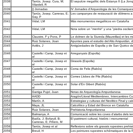
2038
Tarrús, Josep; Cura, M;
El sepulcre megalític dels Estanys II (La Jon
Vilardell, R
2039
() Jornadas
IV Jornades d'Arqueologia de les Comarques
2040
Tarrús, Josep; Carreras, E;
Les campanyes de restauració de dòlmens a l
Gay, P
2041
Vidal, LM
Más monumentos megalíticos en Cataluña
2042
Vidal, LM
Nota sobre un "menhir" y una "piedra oscilante
2043
Claustre, F y Pons, P
Le dolmen de la Siureda (Maureillas) et les m
2044
Ruiz Solanes, Joan
Apuntes para el estudio del Alto Ampurdán, de
2045
Avilés, J
Antigüedades de Espolla y de San Quirico d
2046
Castells i Camp, Josep et
Arreganyats (Espolla)
al
2047
Castells i Camp, Josep et
Girasols (Espolla)
al
2048
Castells i Camp, Josep et
Coma de Felis (Rabós)
al
2049
Castells i Camp, Josep et
Comes Llobes de Pils (Rabós)
al
2050
Castells i Camp, Josep et
Solar d'En Gibert (Rabós)
al
2051
Garriga Pujol, Juan
Notas de Arqueología Ampurdanesa
2052
AADD
Aragón/Litoral Mediterráneo, Intercambios Cul
2053
Martín, A
Estrategias y culturas del Neolitico Final y ca
2054
Maya, JL
Calcolítico y Edad del Bronce en Cataluña
2055
Ruiz Solanes, Joan
Prehistoria Ampurdanesa
2056
Balmanya, A
Comunicació sobre les coves d'alarbs dels te
2057
Badía, J; Bofarull, B;
El patrimoni cultural, històric i monumental
Carreras, E; Piñero, M
2058
Tarrús, Josep et al
Reflexions sobre els gravats rupestres prehist
2059
Breuil, H
Les peintures rupestres schématiques de la P