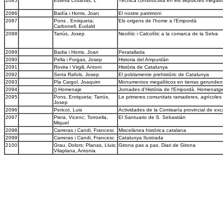
2085
Esteva Cruañas, L
Técnica constructiva en els sepulcres megalí
2086
Badía i Homs, Joan
El nostre patrimoni
2087
Pons , Enriqueta;
Els origens de l'home a l'Empordà
Carbonell, Eudald
2088
Tarrús, Josep
Neolític i Calcolític a la comarca de la Selva
2089
Badia i Homs, Joan
Peratallada
2090
Pella i Forgas, Josep
Historia del Ampurdán
2091
Rovira i Virgili, Antoni
Història de Catalunya
2092
Serra Rafols, Josep
El poblamente prehistòric de Catalunya
2093
Pla Cargol, Joaquim
Monumentos megalíticos en tierras gerunden
2094
() Homenaje
Jornades d'Història de l'Empordà. Homenatge 
2095
Pons, Enriqueta; Tarrús,
Le primeres comunitats ramaderes, agrícoles 
Josep
2096
Pericot, Luis
Actividades de la Comisaría provincial de e
2097
Piera, Vicenc; Torroella,
El Santuario de S. Sebastián
Miquel
2098
Carreras i Candi, Francesc
Miscelànea històrica catalana
2099
Carreras i Candi, Francesc
Catalunya Ilustrada
2100
Grau, Dolors; Planas, Lluis;
Girona pas a pas. Diari de Girona
Vilaplana, Antonia