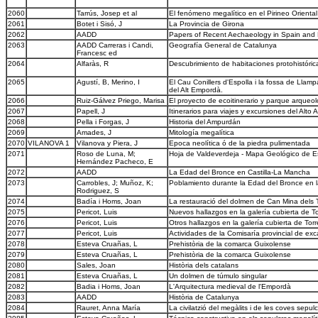
2060
Tarrús, Josep et al
El fenómeno megalítico en el Pirineo Orienta
2061
Botet i Sisó, J
La Provincia de Girona
2062
AADD
Papers of Recent Aechaeology in Spain and 
2063
AADD Carreras i Candi,
Geografía General de Catalunya
Francesc ed
2064
Alfaràs, R
Descubrimiento de habitaciones protohistóri
2065
Agustí, B, Merino, I
El Cau Conillers d'Espolla i la fossa de Llamp
del Alt Empordà.
2066
Ruiz-Gálvez Priego, Marisa
El proyecto de ecoitinerario y parque arque
2067
Papell, J
Itinerarios para viajes y excursiones del Alto
2068
Pella i Forgas, J
Historia del Ampurdán
2069
Amades, J
Mitología megalítica
2070
VILANOVA 1
Vilanova y Piera, J
Epoca neolítica ó de la piedra pulimentada
2071
Roso de Luna, M;
Hoja de Valdeverdeja - Mapa Geológico de 
Hernández Pacheco, E
2072
AADD
La Edad del Bronce en Castilla-La Mancha
2073
Carrobles, J; Muñoz, K;
Poblamiento durante la Edad del Bronce en 
Rodriguez, S
2074
Badía i Homs, Joan
La restauració del dolmen de Can Mina dels 
2075
Pericot, Luis
Nuevos hallazgos en la galería cubierta de To
2076
Pericot, Luis
Otros hallazgos en la galería cubierta de Torr
2077
Pericot, Luis
Actividades de la Comisaría provincial de e
2078
Esteva Cruañas, L
Prehistòria de la comarca Guixolense
2079
Esteva Cruañas, L
Prehistòria de la comarca Guixolense
2080
Sales, Joan
Història dels catalans
2081
Esteva Cruañas, L
Un dolmen de túmulo singular
2082
Badia i Homs, Joan
L'Arquitectura medieval de l'Empordà
2083
AADD
Història de Catalunya
2084
Rauret, Anna María
La civilatzió del megàlits i de les coves sepulc