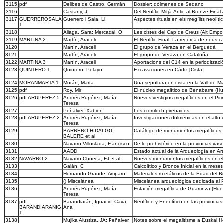
3115
pdf
Delibes de Castro, Germán
Dossier: dólmenes de Sedano
3116
Castany, J
Del Neolític Mitjà-Antic al Bronze Fina
3117
GUERREROSALA
Guerrero i Sala, Ll
Aspectes rituals en els meg`lits neolíti
1
3118
Aliaga, Sara; Mercadal, O
Les cistes del Cap de Creus (Alt Empo
3119
MARTINA 2
Martín, Araceli
El Neolític Final. La recerca de nous c
3120
Martín, Araceli
El grupo de Veraza en el Berguedà
3121
Martín, Araceli
El grupo de Veraza en Cataluña
3122
MARTINA 3
Martín, Araceli
Aportacions del C14 en la perioditzaci
3123
QUINTERO 1
Quintero, Pelayo
Excavaciones en Cádiz [Cista]
3124
MORANMARTA 1
Morán, Marta
Una sepultura en cista en la Vall de M
3125
pdf
Roy, Mir
El núcleo megalítico de Benabarre (Hue
3126
pdf ARUPEREZ 5
Andrés Rupérez, María
Nuevos vestigios megalíticos en el Pi
Teresa
3127
Peñalver, Xabier
Los cromlech pirenaicos
3128
pdf ARUPEREZ 2
Andrés Rupérez, María
Investigaciones dolménicas en el alt
Teresa
3129
BARRERO HIDALGO,
Catálogo de monumentos megalíticos de
BALERE et al
3130
Navarro Villoslada, Francisco
De lo prehistórico en la provincias va
3131
AADD
Estado actual de la Arqueología en A
3132
NAVARRO 2
Navarro Chueca, FJ et al
Nuevos monumentos megalíticos en el 
3133
Galán, C
Calcolítico y Bronce Inicial en la mese
3134
Hernando Grande, Amparo
Materiales m etálicos de la Edad del 
3135
() Miscelánea
Miscelánea arqueológica dedicada al P
3136
Andrés Rupérez, María
Estación megalítica de Guarrinza (Hue
Teresa
3137
pdf
Barandiarán, Ignacio; Cava,
Neolítico y Eneolítico en las provincia
BARANDIARANIG
Ana
1
3138
Mujika Alustiza, JA; Peñalver,
Notes sobre el megalitisme a Euskal He