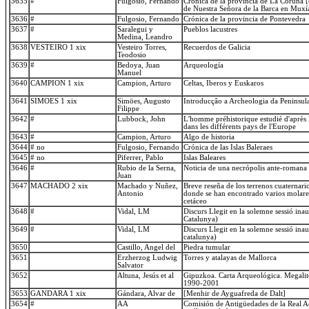
3635
#
Fulgosio, Fernando
Crónica de la provincia de La Coruña 
de Nuestra Señora de la Barca en Muxí
3636
#
Fulgosio, Fernando
Crónica de la provincia de Pontevedra
3637
#
Saralegui y
Pueblos lacustres
Medina, Leandro
3638
VESTEIRO 1 xix
Vesteiro Torres,
Recuerdos de Galicia
Teodosio
3639
#
Bedoya, Juan
Arqueología
Manuel
3640
CAMPION 1 xix
Campion, Arturo
Celtas, Iberos y Euskaros
3641
SIMOES 1 xix
Simöes, Augusto
Introducçâo a Archeologia da Peninsula
Filippe
3642
#
Lubbock, John
L'homme préhistorique estudié d'après 
dans les différents pays de l'Europe
3643
#
Campion, Arturo
Algo de historia
3644
# no
Fulgosio, Fernando
Crónica de las Islas Baleraes
3645
# no
Piferrer, Pablo
Islas Baleares
3646
#
Rubio de la Serna,
Noticia de una necrópolis ante-romana
Juan
3647
MACHADO 2 xix
Machado y Nuñez,
Breve reseña de los terrenos cuaternario
Antonio
donde se han encontrado varios molares 
cetáceo
3648
#
Vidal, LM
Discurs Llegit en la solemne sessió ina
Catalunya)
3649
#
Vidal, LM
Discurs Llegit en la solemne sessió ina
catalunya)
3650
Castillo, Angel del
Piedra tumular
3651
Erzherzog Ludwig
Torres y atalayas de Mallorca
Salvator
3652
Altuna, Jesús et al
Gipuzkoa. Carta Arqueológica. Megali
1990-2001
3653
GANDARA 1 xix
Gándara, Alvar de
[Menhir de Ayguafreda de Dalt]
3654
#
AA
Comisión de Antigüedades de la Real A