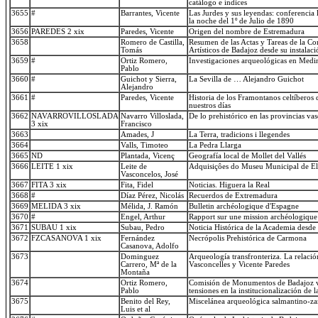
catálogo e índices
3655
#
Barrantes, Vicente
Las Jurdes y sus leyendas: conferencia
la noche del 1º de Julio de 1890
3656
PAREDES 2 xix
Paredes, Vicente
Origen del nombre de Estremadura
3658
Romero de Castilla,
Resumen de las Actas y Tareas de la C
Tomás
Artísticos de Badajoz desde su instalac
3659
#
Ortiz Romero,
Investigaciones arqueológicas en Medin
Pablo
3660
#
Guichot y Sierra,
La Sevilla de … Alejandro Guichot
Alejandro
3661
#
Paredes, Vicente
Historia de los Framontanos celtíberos
nuestros días
3662
NAVARROVILLOSLADA
Navarro Villoslada,
De lo prehistórico en las provincias va
3 xix
Francisco
3663
Amades, J
La Terra, tradicions i llegendes
3664
Valls, Timoteo
La Pedra Llarga
3665
ND
Plantada, Vicenç
Geografía local de Mollet del Vallés
3666
LEITE 1 xix
Leite de
Adquisiçôes do Museu Municipal de El
Vasconcelos, José
3667
FITA 3 xix
Fita, Fidel
Noticias. Higuera la Real
3668
#
Díaz Pérez, Nicolás
Recuerdos de Extremadura
3669
MELIDA 3 xix
Mélida, J. Ramón
Bulletin archéologique d'Espagne
3670
#
Engel, Arthur
Rapport sur une mission archéologiqu
3671
SUBAU 1 xix
Subau, Pedro
Noticia Histórica de la Academia desde 
3672
FZCASANOVA 1 xix
Fernández
Necrópolis Prehistórica de Carmona
Casanova, Adolfo
3673
Dominguez
Arqueología transfronteriza. La relación
Carrero, Mª de la
Vasconcelles y Vicente Paredes
Montaña
3674
Ortiz Romero,
Comisión de Monumentos de Badajoz ve
Pablo
tensiones en la institucionalización de
3675
Benito del Rey,
Miscelánea arqueológica salmantino-z
Luis et al