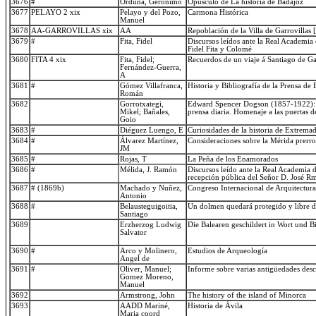
3676
#
Orduña, Gerónimo
Opúsculo de La historia de Badajoz
3677
PELAYO 2 xix
Pelayo y del Pozo,
Carmona Histórica
Manuel
3678
AA-GARROVILLAS xix
AA
Repoblación de la Villa de Garrovillas 
3679
#
Fita, Fidel
Discursos leídos ante la Real Academia d
Fidel Fita y Colomé
3680
FITA 4 xix
Fita, Fidel;
Recuerdos de un viaje á Santiago de Ga
Fernández-Guerra,
A
3681
#
Gómez Villafranca,
Historia y Bibliografía de la Prensa de
Román
3682
Gorrotxategi,
Edward Spencer Dogson (1857-1922): R
Mikel; Bañales,
prensa diaria. Homenaje a las puertas d
Goio
3683
#
Diéguez Luengo, E
Curiosidades de la historia de Extrema
3684
#
Álvarez Martínez,
Consideraciones sobre la Mérida prer
JM
3685
#
Rojas, T
La Peña de los Enamorados
3686
#
Mélida, J. Ramón
Discursos leído ante la Real Academia d
recepción pública del Señor D. José R
3687
# (1869b)
Machado y Nuñez,
Congreso Internacional de Arquitectura
Antonio
3688
#
Belausteguigoitia,
Un dolmen quedará protegido y libre de
Santiago
3689
Erzherzog Ludwig
Die Balearen geschildert in Wort und B
Salvator
3690
#
Arco y Molinero,
Estudios de Arqueología
Angel de
3691
#
Oliver, Manuel;
Informe sobre varias antigüedades descu
Gomez Moreno,
Manuel
3692
Armstrong, John
The history of the island of Minorca
3693
AADD Mariné,
Historia de Ávila
Maria coord