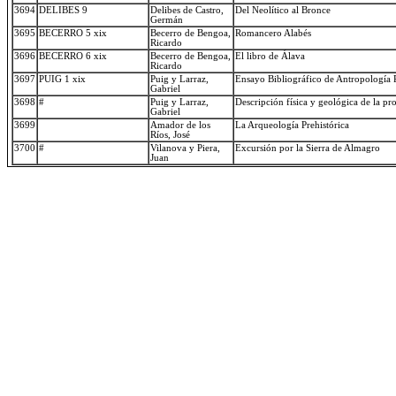
3694
DELIBES 9
Delibes de Castro,
Del Neolítico al Bronce
Germán
3695
BECERRO 5 xix
Becerro de Bengoa,
Romancero Alabés
Ricardo
3696
BECERRO 6 xix
Becerro de Bengoa,
El libro de Álava
Ricardo
3697
PUIG 1 xix
Puig y Larraz,
Ensayo Bibliográfico de Antropología P
Gabriel
3698
#
Puig y Larraz,
Descripción física y geológica de la p
Gabriel
3699
Amador de los
La Arqueología Prehistórica
Ríos, José
3700
#
Vilanova y Piera,
Excursión por la Sierra de Almagro
Juan