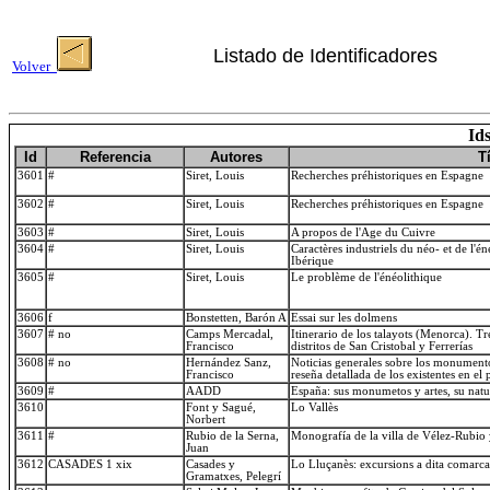
Listado de Identificadores
Volver
Id
Id
Referencia
Autores
T
3601
#
Siret, Louis
Recherches préhistoriques en Espagne
3602
#
Siret, Louis
Recherches préhistoriques en Espagne
3603
#
Siret, Louis
A propos de l'Age du Cuivre
3604
#
Siret, Louis
Caractères industriels du néo- et de l'é
Ibérique
3605
#
Siret, Louis
Le problème de l'énéolithique
3606
f
Bonstetten, Barón A
Essai sur les dolmens
3607
# no
Camps Mercadal,
Itinerario de los talayots (Menorca). T
Francisco
distritos de San Cristobal y Ferrerías
3608
# no
Hernández Sanz,
Noticias generales sobre los monumento
Francisco
reseña detallada de los existentes en el
3609
#
AADD
España: sus monumetos y artes, su natur
3610
Font y Sagué,
Lo Vallès
Norbert
3611
#
Rubio de la Serna,
Monografía de la villa de Vélez-Rubio
Juan
3612
CASADES 1 xix
Casades y
Lo Lluçanès: excursions a dita comarca
Gramatxes, Pelegrí