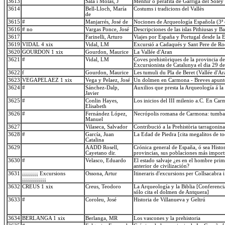
3613
Sala i Molas, J
Menhir o perafita de Garriga del Soley
3614
Bell-Lloch, María
Costums i tradicions del Vallès
de
3615
#
Manjarrés, José de
Nociones de Arqueología Española (3ª 
3616
# no
Vargas Ponce, José
Descripciones de las islas Pithiusas y Ba
3617
Farinelli, Arturo
Viajes por España y Portugal desde la 
3619
VIDAL 4 xix
Vidal, LM
Excursió a Cadaqués y Sant Pere de R
3620
GOURDON 1 xix
Gourdon, Maurice
La Vallée d'Aran
3621
#
Vidal, LM
Coves prehistòriques de la provincia d
Excursionista de Catalunya el dia 29 
3622
f
Gourdon, Maurice
Les tumuli du Pla de Beret (Vallée d'A
3623
VEGAPELAEZ 1 xix
Vega y Pelaez, José
Un dolmen en Carmona - Breves apunte
3624
#
Sánchez-Dalp,
Auxilios que presta la Arqueología á la 
Javier
3625
#
Conlin Hayes,
Los inicios del III milenio a.C. En Car
Elisabeth
3626
#
Fernández López,
Necrópolis romana de Carmona: tumba 
Manuel
3627
Vilaseca, Salvador
Contribució a la Prehistòria tarragonina
3628
#
García, Juan
La Edad de Piedra [cita megalitos de 
Catalina
3629
AADD Rosell,
Crónica general de España, ó sea Histori
Cayetano dir.
provincias, sus poblaciones más import
3630
#
Velasco, Eduardo
El estado salvaje ¿es en el hombre prim
anterior de civilización?
3631
¡¡¡¡¡¡¡¡ Excursions
Ossona, Artur
Itineraris d'excursions per Collsacabra i
¡¡¡¡¡¡¡¡¡¡¡¡
3632
CREUS 1 xix
Creus, Teodoro
La Arqueología y la Biblia [Conferenc
sólo cita el dolmen de Antquera]
3633
#
Coroleu, José
Historia de Villanueva y Geltrú
3634
BERLANGA 1 xix
Berlanga, MR
Los vascones y la prehistoria