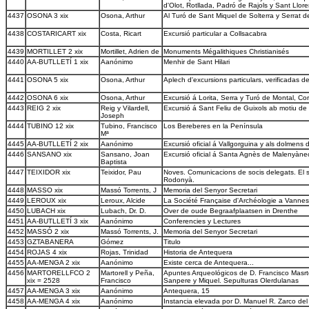
d'Olot, Rotllada, Padró de Rajols y Sant Llo
4437
OSONA 3 xix
Osona, Arthur
Al Turó de Sant Miquel de Solterra y Serrat de
4438
COSTARICART xix
Costa, Ricart
Excursió particular a Collsacabra
4439
MORTILLET 2 xix
Mortillet, Adrien de
Monuments Mégalithiques Christianisés
4440
AA-BUTLLETÍ 1 xix
Aanónimo
Menhir de Sant Hilari
4441
OSONA 5 xix
Osona, Arthur
Aplech d'excursions particulars, verificadas d
4442
OSONA 6 xix
Osona, Arthur
Excursió á Lorita, Serra y Turó de Montal, C
4443
REIG 2 xix
Reig y Vilardell,
Excursió á Sant Feliu de Guixols ab motiu de 
Joseph
4444
TUBINO 12 xix
Tubino, Francisco
Los Bereberes en la Península
Mª
4445
AA-BUTLLETÍ 2 xix
Aanónimo
Excursió oficial á Vallgorguina y als dolmens
4446
SANSANO xix
Sansano, Joan
Excursió oficial á Santa Agnès de Malenyàn
Baptista
4447
TEIXIDOR xix
Teixidor, Pau
Noves. Comunicacions de socis delegats. El s
Rodonyà.
4448
MASSO xix
Massó Torrents, J
Memoria del Senyor Secretari
4449
LEROUX xix
Leroux, Alcide
La Société Française d'Archéologie a Vannes
4450
LUBACH xix
Lubach, Dr. D.
Over de oude Begraafplaatsen in Drenthe
4451
AA-BUTLLETÍ 3 xix
Aanónimo
Conferencies y Lectures
4452
MASSÓ 2 xix
Massó Torrents, J.
Memoria del Senyor Secretari
4453
GZTABANERA
Gómez
Titulo
4454
ROJAS 4 xix
Rojas, Trinidad
Historia de Antequera
4455
AA-MENGA 2 xix
Aanónimo
Existe cerca de Antequera...
4456
MARTORELLFCO 2
Martorell y Peña,
Apuntes Arqueológicos de D. Francisco Masrt
xix = 2528
Francisco
Sanpere y Miquel. Sepulturas Olerdulanas
4457
AA-MENGA 3 xix
Aanónimo
Antequera, 15
4458
AA-MENGA 4 xix
Aanónimo
Instancia elevada por D. Manuel R. Zarco del 