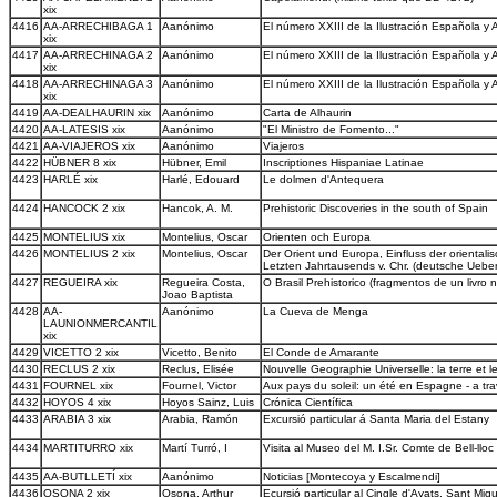
xix
4416
AA-ARRECHIBAGA 1
Aanónimo
El número XXIII de la Ilustración Española y
xix
4417
AA-ARRECHINAGA 2
Aanónimo
El número XXIII de la Ilustración Española y
xix
4418
AA-ARRECHINAGA 3
Aanónimo
El número XXIII de la Ilustración Española y
xix
4419
AA-DEALHAURIN xix
Aanónimo
Carta de Alhaurin
4420
AA-LATESIS xix
Aanónimo
"El Ministro de Fomento..."
4421
AA-VIAJEROS xix
Aanónimo
Viajeros
4422
HÜBNER 8 xix
Hübner, Emil
Inscriptiones Hispaniae Latinae
4423
HARLÉ xix
Harlé, Edouard
Le dolmen d'Antequera
4424
HANCOCK 2 xix
Hancok, A. M.
Prehistoric Discoveries in the south of Spain
4425
MONTELIUS xix
Montelius, Oscar
Orienten och Europa
4426
MONTELIUS 2 xix
Montelius, Oscar
Der Orient und Europa, Einfluss der orientali
Letzten Jahrtausends v. Chr. (deutsche Ueber
4427
REGUEIRA xix
Regueira Costa,
O Brasil Prehistorico (fragmentos de un livro n
Joao Baptista
4428
AA-
Aanónimo
La Cueva de Menga
LAUNIONMERCANTIL
xix
4429
VICETTO 2 xix
Vicetto, Benito
El Conde de Amarante
4430
RECLUS 2 xix
Reclus, Elisée
Nouvelle Geographie Universelle: la terre et
4431
FOURNEL xix
Fournel, Victor
Aux pays du soleil: un été en Espagne - a trave
4432
HOYOS 4 xix
Hoyos Sainz, Luis
Crónica Científica
4433
ARABIA 3 xix
Arabia, Ramón
Excursió particular á Santa Maria del Estany
4434
MARTITURRO xix
Martí Turró, I
Visita al Museo del M. I.Sr. Comte de Bell-lloc
4435
AA-BUTLLETÍ xix
Aanónimo
Noticias [Montecoya y Escalmendi]
4436
OSONA 2 xix
Osona, Arthur
Ecursió particular al Cingle d'Ayats, Sant Mi