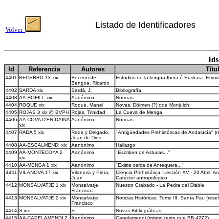
Listado de Identificadores
Volver
Ids
Id
Referencia
Autores
Títu
4401
BECERRO 13 xix
Becerro de
Estudios de la lengua Ibera ó Euskara. Etimol
Bengoa, Ricardo
4402
SARDA xix
Sardá, J.
Bibliografía
4403
AA-BOFILL xix
Aanónimo
Noticias
4404
ROQUE xix
Roqué, Manel
Novas. Dólmen (?) dde Monjuich
4405
ROJAS 3 xix @ BVPH
Rojas, Trinidad
La Cueva de Menga
4406
AA-COVA D'EN DAINA
Aanónimo
Noticias
xix
4407
RADA 5 xix
Rada y Delgado,
"Antigüedades Prehistóricas de Andalucía" (r
Juan de Dios
4408
AA-ESCALMENDI xix
Aanónimo
Hallazgo
4409
AA-MONTECOYA 2
Aanónimo
"Escriben de Asturias..."
xix
4410
AA-MENGA 1 xix
Aanónimo
"Existe cerca de Antequera..."
4411
VILANOVA 17 xix
Vilanova y Piera,
Ciencia Prehistórica. Lección XV - 20 Abril. 
Juan
Carácter antropológico.
4412
MONSALVATJE 1 xix
Monsalvatje,
Nuestro Grabado - La Pedra del Diable
Francisco
4413
MONSALVATJE 2 xix
Monsalvatje,
Noticias Históricas. Tomo III. Santa Pau (reseñ
Francisco
4414
S xix
S.
Novas Bibliográficas
4415
AA-CAPELAMENDI 2
Aanónimo
Capelamendi (mismo texto que BB 4272)