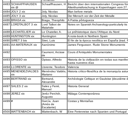
4483
SCHAAFFHAUSEN
Schaaffhausen, H
Bericht über den internationalen Congress fü
xix @
Alterthumsforschung in Kopenhagen vom 27.
4484
JOLY 2 xix
Joly, Nicolas
Man before metals
4485
JOLY 3 xix
Joly, Nicolas
Der Mensch vor der Zeit der Metalle
4486
BRAGA xix
Braga, Theophilo
A Patria pôrtugueza
4487
LORDTALBOT 3 xix
Lord Talbot de
Notes on Spanish Archaeology-particularly its
Malahide
4488
LECHATELIER xix
Le Chatelier, A.
Le préhistorique dans l'Afrique du Nord
4489
HUNTINGTON xix
Huntington
A note-book in Northern Spain
4490
SIRET 3 bis
Siret, Luis
El fin de la época neolítica en España (trad.
4491
AA-MATERIAUX xix
Aanónimo
James Fergusson. Rude Stone Monuments
4492
Caumont, Arcisse
Cours d'Antiquités Monumentales
de
4493
OPISSO xix
Opisso, Alfredo
Historia de la civilización en todas sus mani
hasta nuestros días
4494
LLORENTE xix
Llorente, Teodoro
Valencia
4495
MENENDEZVALDES
Menéndez Valdés,
Historia crítico-filosófica de la monarquía astu
xix
Mariano
4496
BERTRAND xix
Bertrand,
Archéologie Celtique et Gauloise (deuxième é
Alexandre
4497
SALES 2 xix
Sales y Ferré,
Historia General
Manuel
4498
JEREZ xix
Jeréz Perchét,
Málaga Contemporánea
Augusto
4499
#
García, Juan
Costas y Montañas
(Amós de
Escalante)
4500
WATTENBACH xix
Wattenbach, W
Eine Ferienreise nach Spanien und Portugal