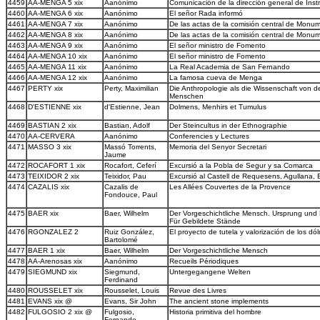
4459
AA-MENGA 5 xix
Aanónimo
Comunicación de la dirección general de Inst
4460
AA-MENGA 6 xix
Aanónimo
El señor Rada informó
4461
AA-MENGA 7 xix
Aanónimo
De las actas de la comisión central de Monu
4462
AA-MENGA 8 xix
Aanónimo
De las actas de la comisión central de Monu
4463
AA-MENGA 9 xix
Aanónimo
El señor ministro de Fomento
4464
AA-MENGA 10 xix
Aanónimo
El señor ministro de Fomento
4465
AA-MENGA 11 xix
Aanónimo
La Real Academia de San Fernando
4466
AA-MENGA 12 xix
Aanónimo
La famosa cueva de Menga
4467
PERTY xix
Perty, Maximilian
Die Anthropologie als die Wissenschaft von 
Menschen
4468
D'ESTIENNE xix
d'Estienne, Jean
Dolmens, Menhirs et Tumulus
4469
BASTIAN 2 xix
Bastian, Adolf
Der Steincultus in der Ethnographie
4470
AA-CERVERA
Aanónimo
Conferencies y Lectures
4471
MASSO 3 xix
Massó Torrents,
Memoria del Senyor Secretari
Jaume
4472
ROCAFORT 1 xix
Rocafort, Ceferí
Excursió a la Pobla de Segur y sa Comarca
4473
TEIXIDOR 2 xix
Teixidor, Pau
Excursió al Castell de Requesens, Agullana, 
4474
CAZALIS xix
Cazalis de
Les Allées Couvertes de la Provence
Fondouce, Paul
4475
BAER xix
Baer, Wilhelm
Der Vorgeschichtliche Mensch. Ursprung und
Für Gebildete Stände
4476
RGONZALEZ 2
Ruiz González,
El proyecto de tutela y valorización de los 
Bartolomé
4477
BAER 1 xix
Baer, Wilhelm
Der Vorgeschichtliche Mensch
4478
AA-Arenosas xix
Aanónimo
Recueils Périodiques
4479
SIEGMUND xix
Siegmund,
Untergegangene Welten
Ferdinand
4480
ROUSSELET xix
Rousselet, Louis
Revue des Livres
4481
EVANS xix @
Evans, Sir John
The ancient stone implements
4482
FULGOSIO 2 xix @
Fulgosio,
Historia primitiva del hombre
Fernando