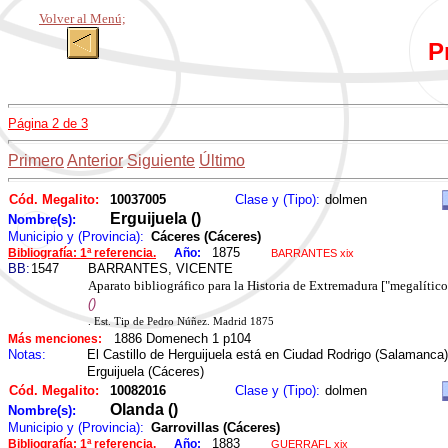
Volver al Menú;
P
Página 2 de 3
Primero
Anterior
Siguiente
Último
Cód. Megalito:
10037005
Clase y (Tipo):
dolmen
Erguijuela ()
Nombre(s):
Municipio y (Provincia):
Cáceres (Cáceres)
1875
Bibliografía: 1ª referencia.
Año:
BARRANTES xix
BB:
1547
BARRANTES, VICENTE
Aparato bibliográfico para la Historia de Extremadura ["megalític
()
. Est. Tip de Pedro Núñez. Madrid 1875
1886 Domenech 1 p104
Más menciones:
Notas:
El Castillo de Herguijuela está en Ciudad Rodrigo (Salamanca)
Erguijuela (Cáceres)
Cód. Megalito:
10082016
Clase y (Tipo):
dolmen
Olanda ()
Nombre(s):
Municipio y (Provincia):
Garrovillas (Cáceres)
1883
Bibliografía: 1ª referencia.
Año:
GUERRAFL xix