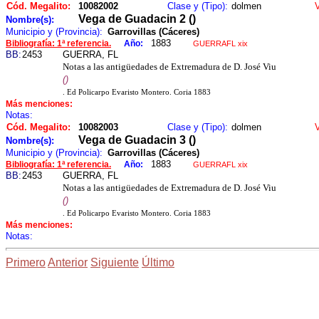
Cód. Megalito:
10082002
Clase y (Tipo):
dolmen
Vega de Guadacin 2 ()
Nombre(s):
Municipio y (Provincia):
Garrovillas (Cáceres)
1883
Bibliografía: 1ª referencia.
Año:
GUERRAFL xix
BB:
2453
GUERRA, FL
Notas a las antigüedades de Extremadura de D. José Viu
()
. Ed Policarpo Evaristo Montero. Coria 1883
Más menciones:
Notas:
Cód. Megalito:
10082003
Clase y (Tipo):
dolmen
Vega de Guadacin 3 ()
Nombre(s):
Municipio y (Provincia):
Garrovillas (Cáceres)
1883
Bibliografía: 1ª referencia.
Año:
GUERRAFL xix
BB:
2453
GUERRA, FL
Notas a las antigüedades de Extremadura de D. José Viu
()
. Ed Policarpo Evaristo Montero. Coria 1883
Más menciones:
Notas:
Primero
Anterior
Siguiente
Último