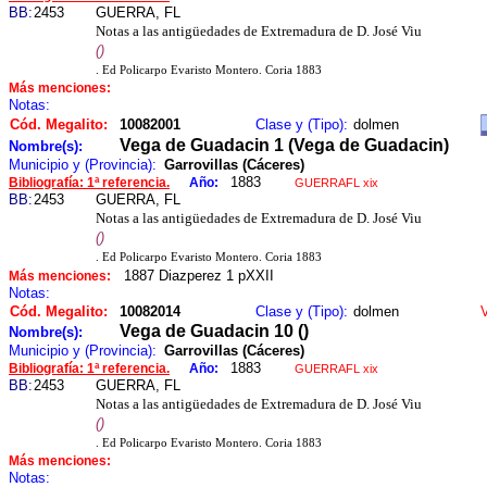
BB:
2453
GUERRA, FL
Notas a las antigüedades de Extremadura de D. José Viu
()
. Ed Policarpo Evaristo Montero. Coria 1883
Más menciones:
Notas:
Cód. Megalito:
10082001
Clase y (Tipo):
dolmen
Vega de Guadacin 1 (Vega de Guadacin)
Nombre(s):
Municipio y (Provincia):
Garrovillas (Cáceres)
1883
Bibliografía: 1ª referencia.
Año:
GUERRAFL xix
BB:
2453
GUERRA, FL
Notas a las antigüedades de Extremadura de D. José Viu
()
. Ed Policarpo Evaristo Montero. Coria 1883
1887 Diazperez 1 pXXII
Más menciones:
Notas:
Cód. Megalito:
10082014
Clase y (Tipo):
dolmen
Vega de Guadacin 10 ()
Nombre(s):
Municipio y (Provincia):
Garrovillas (Cáceres)
1883
Bibliografía: 1ª referencia.
Año:
GUERRAFL xix
BB:
2453
GUERRA, FL
Notas a las antigüedades de Extremadura de D. José Viu
()
. Ed Policarpo Evaristo Montero. Coria 1883
Más menciones:
Notas: