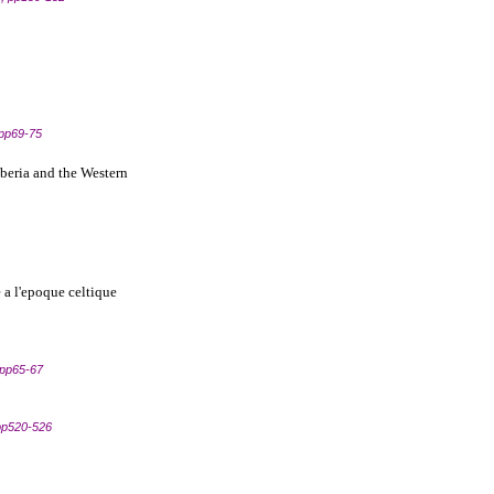
 pp69-75
beria and the Western
 a l'epoque celtique
 pp65-67
 pp520-526