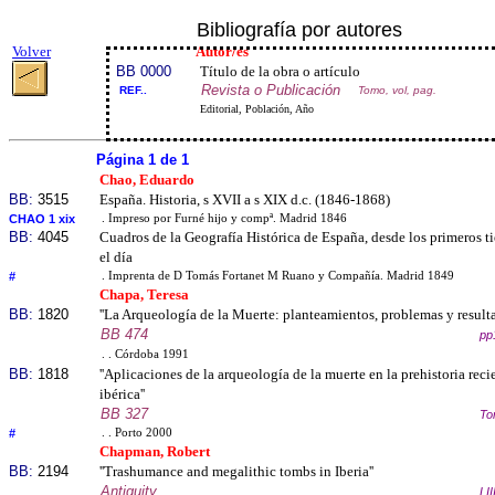
Bibliografía por autores
Volver
Autor/es
BB 0000
Título de la obra o artículo
Revista o Publicación
REF..
Tomo, vol, pag.
Editorial, Población, Año
Página 1 de 1
Chao, Eduardo
BB:
3515
España. Historia, s XVII a s XIX d.c. (1846-1868)
CHAO 1 xix
. Impreso por Furné hijo y compª. Madrid 1846
BB:
4045
Cuadros de la Geografía Histórica de España, desde los primeros t
el día
#
. Imprenta de D Tomás Fortanet M Ruano y Compañía. Madrid 1849
Chapa, Teresa
BB:
1820
''La Arqueología de la Muerte: planteamientos, problemas y resulta
BB 474
pp
. . Córdoba 1991
BB:
1818
''Aplicaciones de la arqueología de la muerte en la prehistoria reci
ibérica''
BB 327
To
#
. . Porto 2000
Chapman, Robert
BB:
2194
''Trashumance and megalithic tombs in Iberia''
Antiquity
LI