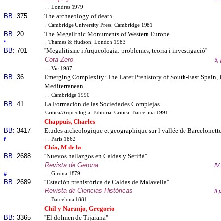
. . Londres 1979
BB:
375
The archaeology of death
. Cambridge University Press. Cambridge 1981
BB:
20
The Megalithic Monuments of Western Europe
*
. Thames & Hudson. London 1983
BB:
701
''Megalitisme i Arqueologia: problemes, teoria i investigació''
Cota Zero
3,
. . Vic 1987
BB:
36
Emerging Complexity: The Later Prehistory of South-East Spain, I
Mediterranean
. . Cambridge 1990
BB:
41
La Formación de las Sociedades Complejas
Crítica/Arqueología. Editorial Crítica. Barcelona 1991
Chappuis, Charles
BB:
3417
Etudes archeologique et geographique sur l vallée de Barcelonette
f
. . Paris 1862
Chía, M de la
BB:
2688
''Nuevos hallazgos en Caldas y Seriñá''
Revista de Gerona
IV
#
. . Girona 1879
BB:
2689
''Estación prehistórica de Caldas de Malavella''
Revista de Ciencias Históricas
II
. . Barcelona 1881
Chil y Naranjo, Gregorio
BB:
3365
''El dolmen de Tijarana''