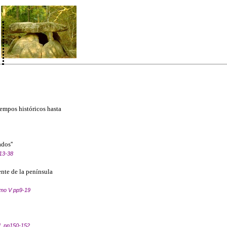
iempos históricos hasta
dos''
13-38
ente de la península
mo V pp9-19
II, pp150-152