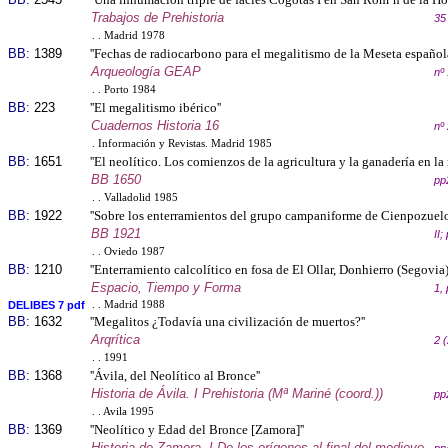
Trabajos de Prehistoria
35
. . Madrid 1978
BB:
1389
''Fechas de radiocarbono para el megalitismo de la Meseta española
Arqueología GEAP
nº
. . Porto 1984
BB:
223
''El megalitismo ibérico''
Cuadernos Historia 16
nº
. Información y Revistas. Madrid 1985
BB:
1651
''El neolítico. Los comienzos de la agricultura y la ganadería en la 
BB 1650
pp
. . Valladolid 1985
BB:
1922
''Sobre los enterramientos del grupo campaniforme de Cienpozuelos
BB 1921
II
. . Oviedo 1987
BB:
1210
''Enterramiento calcolítico en fosa de El Ollar, Donhierro (Segovia)'
Espacio, Tiempo y Forma
1,
DELIBES 7 pdf
. . Madrid 1988
BB:
1632
''Megalitos ¿Todavía una civilización de muertos?''
Arqrítica
2 
. . 1991
BB:
1368
''Ávila, del Neolítico al Bronce''
Historia de Ávila. I Prehistoria (Mª Mariné (coord.))
pp
. . Avila 1995
BB:
1369
''Neolítico y Edad del Bronce [Zamora]''
Historia de Zamora. I De los orígenes al final del medievo.