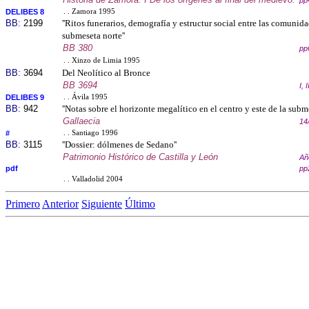
pp
DELIBES 8
. . Zamora 1995
BB:
2199
''Ritos funerarios, demografía y estructur social entre las comunida
submeseta norte''
BB 380
pp
. . Xinzo de Limia 1995
BB:
3694
Del Neolítico al Bronce
BB 3694
I, 
DELIBES 9
. . Ávila 1995
BB:
942
''Notas sobre el horizonte megalítico en el centro y este de la subme
Gallaecia
14
#
. . Santiago 1996
BB:
3115
''Dossier: dólmenes de Sedano''
Patrimonio Histórico de Castilla y León
Añ
pdf
pp
. . Valladolid 2004
Primero
Anterior
Siguiente
Último