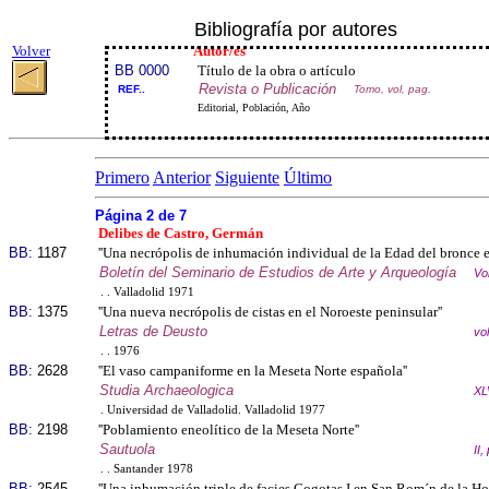
Bibliografía por autores
Volver
Autor/es
BB 0000
Título de la obra o artículo
Revista o Publicación
REF..
Tomo, vol, pag.
Editorial, Población, Año
Primero
Anterior
Siguiente
Último
Página 2 de 7
Delibes de Castro, Germán
BB:
1187
''Una necrópolis de inhumación individual de la Edad del bronce 
Boletín del Seminario de Estudios de Arte y Arqueología
Vo
. . Valladolid 1971
BB:
1375
''Una nueva necrópolis de cistas en el Noroeste peninsular''
Letras de Deusto
vo
. . 1976
BB:
2628
''El vaso campaniforme en la Meseta Norte española''
Studia Archaeologica
XL
. Universidad de Valladolid. Valladolid 1977
BB:
2198
''Poblamiento eneolítico de la Meseta Norte''
Sautuola
II
. . Santander 1978
BB:
2545
''Una inhumación triple de facies Cogotas I en San Rom´n de la Hor