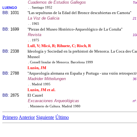
Cuadernos de Estudios Gallegos
To
LUENGO
. . Santiago 1952
BB:
1031
''Las sepulturas de la Edad del Bronce descubiertas en Carnota''
La Voz de Galicia
21
. . 1965
BB:
1699
''Piezas del Museo Histórico-Arqueológico de La Coruña''
Revista
10
. . 1975
Lull, V; Micó, R; Rihuete, C; Risch, R
BB:
2338
Ideología y Sociedad en la prehistori de Menorca. La Coca des Car
Mussol
. Consell Insular de Menorca. Barcelona 1999
Luzón, JM
BB:
2788
''Arqueología alemana en España y Portuga - una vsión retrospectiv
Madrider Mitteilungen
36
. . Madrid 1995
Luzón, JM et al.
BB:
2875
El Caurel
Excavaciones Arqueológicas
nº
. Ministerio de Cultura. Madrid 1980
Primero
Anterior
Siguiente
Último