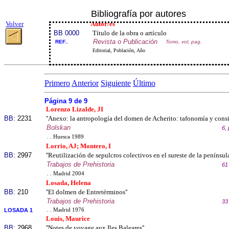
Bibliografía por autores
Volver
Autor/es
BB 0000
Título de la obra o artículo
Revista o Publicación
REF..
Tomo, vol, pag.
Editorial, Población, Año
Primero
Anterior
Siguiente
Último
Página 9 de 9
Lorenzo Lizalde, JI
BB:
2231
''Anexo: la antropología del domen de Acherito: tafonomía y consid
Bolskan
6,
. . Huesca 1989
Lorrio, AJ; Montero, I
BB:
2997
''Reutilización de sepulcros colectivos en el sureste de la península 
Trabajos de Prehistoria
61
. . Madrid 2004
Losada, Helena
BB:
210
''El dolmen de Entretérminos''
Trabajos de Prehistoria
33
LOSADA 1
. . Madrid 1976
Louis, Maurice
BB:
2968
''Notes de voyage aux Iles Baleares''