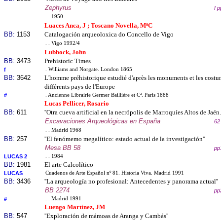
Zephyrus
I 
. . 1950
Luaces Anca, J ; Toscano Novella, MªC
BB:
1153
Catalogación arqueoloxica do Concello de Vigo
. . Vigo 1992/4
Lubbock, John
BB:
3473
Prehistoric Times
f
. Williams and Norgate. London 1865
BB:
3642
L'homme préhistorique estudié d'après les monuments et les costu
différents pays de l'Europe
#
. Ancienne Librairie Germer Baillière et Cª. Paris 1888
Lucas Pellicer, Rosario
BB:
611
''Otra cueva artificial en la necrópolis de Marroquíes Altos de Jaén
Excavaciones Arqueológicas en España
62
. . Madrid 1968
BB:
257
''El fenómemo megalítico: estado actual de la investigación''
Mesa BB 58
pp
LUCAS 2
. . 1984
BB:
1981
El arte Calcolítico
LUCAS
Cuadenos de Arte Español nº 81. Historia Viva. Madrid 1991
BB:
3436
''La arqueología no profesional: Antecedentes y panorama actual''
BB 2274
pp
#
. . Madrid 1991
Luengo Martínez, JM
BB:
547
''Exploración de mámoas de Aranga y Cambás''