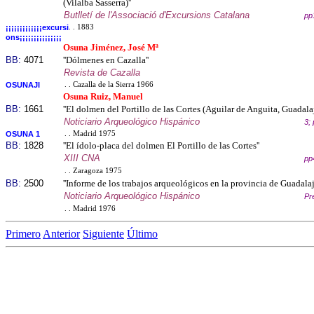
(Vilalba Sasserra)''
Butlletí de l'Associació d'Excursions Catalana
pp
¡¡¡¡¡¡¡¡¡¡¡¡¡excursi
. . 1883
ons¡¡¡¡¡¡¡¡¡¡¡¡¡¡¡
Osuna Jiménez, José Mª
BB:
4071
''Dólmenes en Cazalla''
Revista de Cazalla
OSUNAJI
. . Cazalla de la Sierra 1966
Osuna Ruiz, Manuel
BB:
1661
''El dolmen del Portillo de las Cortes (Aguilar de Anguita, Guadalaj
Noticiario Arqueológico Hispánico
3;
OSUNA 1
. . Madrid 1975
BB:
1828
''El ídolo-placa del dolmen El Portillo de las Cortes''
XIII CNA
pp
. . Zaragoza 1975
BB:
2500
''Informe de los trabajos arqueológicos en la provincia de Guadalaja
Noticiario Arqueológico Hispánico
Pr
. . Madrid 1976
Primero
Anterior
Siguiente
Último