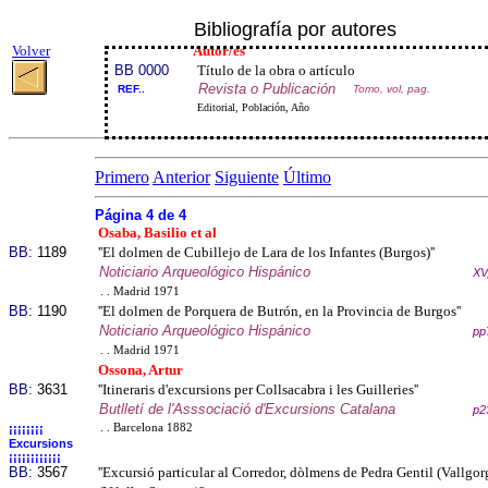
Bibliografía por autores
Volver
Autor/es
BB 0000
Título de la obra o artículo
Revista o Publicación
REF..
Tomo, vol, pag.
Editorial, Población, Año
Primero
Anterior
Siguiente
Último
Página 4 de 4
Osaba, Basilio et al
BB:
1189
''El dolmen de Cubillejo de Lara de los Infantes (Burgos)''
Noticiario Arqueológico Hispánico
XV
. . Madrid 1971
BB:
1190
''El dolmen de Porquera de Butrón, en la Provincia de Burgos''
Noticiario Arqueológico Hispánico
pp
. . Madrid 1971
Ossona, Artur
BB:
3631
''Itineraris d'excursions per Collsacabra i les Guilleries''
Butlletí de l'Asssociació d'Excursions Catalana
p2
¡¡¡¡¡¡¡¡
. . Barcelona 1882
Excursions
¡¡¡¡¡¡¡¡¡¡¡¡
BB:
3567
''Excursió particular al Corredor, dòlmens de Pedra Gentil (Vallgor