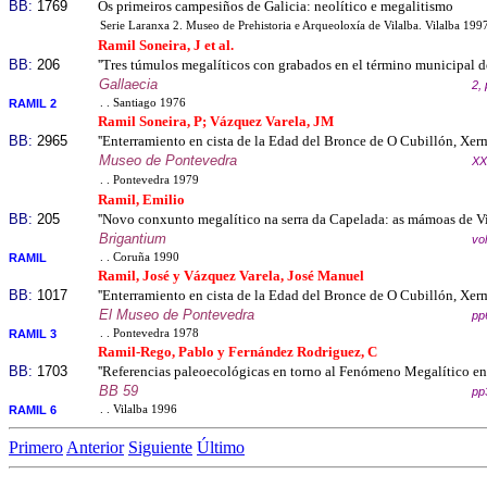
BB:
1769
Os primeiros campesiños de Galicia: neolítico e megalitismo
Serie Laranxa 2. Museo de Prehistoria e Arqueoloxía de Vilalba. Vilalba 199
Ramil Soneira, J et al.
BB:
206
''Tres túmulos megalíticos con grabados en el término municipal de
Gallaecia
2,
RAMIL 2
. . Santiago 1976
Ramil Soneira, P; Vázquez Varela, JM
BB:
2965
''Enterramiento en cista de la Edad del Bronce de O Cubillón, Xer
Museo de Pontevedra
XX
. . Pontevedra 1979
Ramil, Emilio
BB:
205
''Novo conxunto megalítico na serra da Capelada: as mámoas de Vi
Brigantium
vo
RAMIL
. . Coruña 1990
Ramil, José y Vázquez Varela, José Manuel
BB:
1017
''Enterramiento en cista de la Edad del Bronce de O Cubillón, Xer
El Museo de Pontevedra
pp
RAMIL 3
. . Pontevedra 1978
Ramil-Rego, Pablo y Fernández Rodriguez, C
BB:
1703
''Referencias paleoecológicas en torno al Fenómeno Megalítico en 
BB 59
pp
RAMIL 6
. . Vilalba 1996
Primero
Anterior
Siguiente
Último