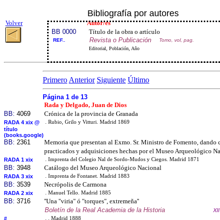
Bibliografía por autores
Volver
Autor/es
BB 0000
Título de la obra o artículo
Revista o Publicación
REF..
Tomo, vol, pag.
Editorial, Población, Año
Primero
Anterior
Siguiente
Último
Página 1 de 13
Rada y Delgado, Juan de Dios
BB:
4069
Crónica de la provincia de Granada
RADA 4 xix @
. Rubio, Grilo y Vitturi. Madrid 1869
título
(books.google)
BB:
2361
Memoria que presentan al Exmo. Sr. Ministro de Fomento, dando c
practicados y adquisiciones hechas por el Museo Arqueológico N
RADA 1 xix
. Imprenta del Colegio Nal de Sordo-Mudos y Ciegos. Madrid 1871
BB:
3948
Catálogo del Museo Arqueológico Nacional
RADA 3 xix
. Imprenta de Fontanet. Madrid 1883
BB:
3539
Necrópolis de Carmona
RADA 2 xix
. Manuel Tello. Madrid 1885
BB:
3716
''Una "viria" ó "torques", extremeña''
Boletín de la Real Academia de la Historia
XI
#
. . Madrid 1888