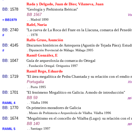
Rada y Delgado, Juan de Dios; Vilanova, Juan
BB:
1578
''Geología y Prehistoria Ibéricas''
BB 1567
Vol
= BB1979
. . Madrid 1890
Rafel, Nuria
BB:
2740
''La cueva de La Roca del Frare en la Llacuna, comarca del Penedès
#
. . 1978
Rallo Gruss, Asunción
BB:
4145
Discursos históricos de Antequera (Agustín de Tejada Páez). Estud
#
. Diputación Provincial de Málaga. Málaga 2005
Ramil González, E
BB:
1047
Guía de arqueoloxía da comarca do Ortegal
. Fundación Ortegal. Ortigueira 1997
Ramil Rego, Eduardo
BB:
1719
''El área megalítica de Pedra Chantada y su relación con el emdio n
Portugalia
XV
. . Porto 1995
BB:
1701
''El fenómeno Megalítico en Galicia. A modo de introducción''
BB 59
pp
RAMIL 4
. . Vilalba 1996
BB:
1770
Os primeiros moradores de Galicia
. Museo de Prehistoria e Arqueoloxía de Vilalba. Vilalba 1996
BB:
1674
''Megalitismo en el concello de Vilalba (Lugo): su relación con el 
BB 140
pp
RAMIL 5
. . Santiago 1997