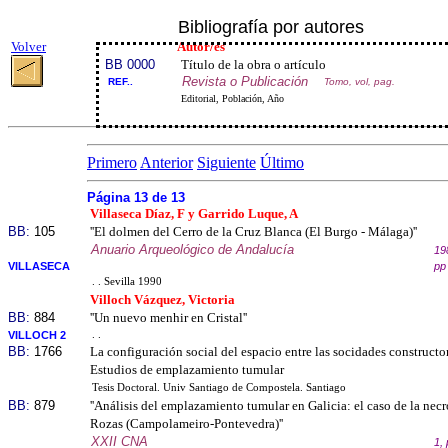
Bibliografía por autores
Volver
Autor/es
BB 0000
Título de la obra o artículo
Revista o Publicación
REF..
Tomo, vol, pag.
Editorial, Población, Año
Primero
Anterior
Siguiente
Último
Página 13 de 13
Villaseca Díaz, F y Garrido Luque, A
BB:
105
''El dolmen del Cerro de la Cruz Blanca (El Burgo - Málaga)''
Anuario Arqueológico de Andalucía
19
VILLASECA
pp
. . Sevilla 1990
Villoch Vázquez, Victoria
BB:
884
''Un nuevo menhir en Cristal''
VILLOCH 2
. .
BB:
1766
La configuración social del espacio entre las socidades constructo
Estudios de emplazamiento tumular
Tesis Doctoral. Univ Santiago de Compostela. Santiago
BB:
879
''Análisis del emplazamiento tumular en Galicia: el caso de la nec
Rozas (Campolameiro-Pontevedra)''
XXII CNA
1,