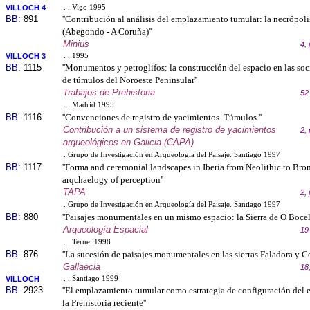
VILLOCH 4
. . Vigo 1995
BB:
891
''Contribución al análisis del emplazamiento tumular: la necrópoli
(Abegondo - A Coruña)''
Minius
4,
VILLOCH 3
. . 1995
BB:
1115
''Monumentos y petroglifos: la construcción del espacio en las so
de túmulos del Noroeste Peninsular''
Trabajos de Prehistoria
52
. . Madrid 1995
BB:
1116
''Convenciones de registro de yacimientos. Túmulos.''
Contribución a un sistema de registro de yacimientos
2,
arqueológicos en Galicia (CAPA)
. Grupo de Investigación en Arqueologia del Paisaje. Santiago 1997
BB:
1117
''Forma and ceremonial landscapes in Iberia from Neolithic to Bro
arqchaelogy of perception''
TAPA
2,
. Grupo de Investigación en Arqueología del Paisaje. Santiago 1997
BB:
880
''Paisajes monumentales en un mismo espacio: la Sierra de O Bocelo
Arqueología Espacial
19
. . Teruel 1998
BB:
876
''La sucesión de paisajes monumentales en las sierras Faladora y Co
Gallaecia
18
VILLOCH
. . Santiago 1999
BB:
2923
''El emplazamiento tumular como estrategia de configuración del e
la Prehistoria reciente''