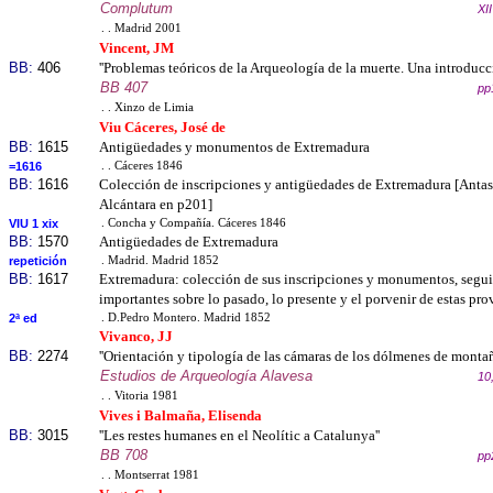
Complutum
XI
. . Madrid 2001
Vincent, JM
BB:
406
''Problemas teóricos de la Arqueología de la muerte. Una introducci
BB 407
pp
. . Xinzo de Limia
Viu Cáceres, José de
BB:
1615
Antigüedades y monumentos de Extremadura
=1616
. . Cáceres 1846
BB:
1616
Colección de inscripciones y antigüedades de Extremadura [Antas
Alcántara en p201]
VIU 1 xix
. Concha y Compañía. Cáceres 1846
BB:
1570
Antigüedades de Extremadura
repetición
. Madrid. Madrid 1852
BB:
1617
Extremadura: colección de sus inscripciones y monumentos, segui
importantes sobre lo pasado, lo presente y el porvenir de estas pro
2ª ed
. D.Pedro Montero. Madrid 1852
Vivanco, JJ
BB:
2274
''Orientación y tipología de las cámaras de los dólmenes de montaña
Estudios de Arqueología Alavesa
10
. . Vitoria 1981
Vives i Balmaña, Elisenda
BB:
3015
''Les restes humanes en el Neolític a Catalunya''
BB 708
pp
. . Montserrat 1981