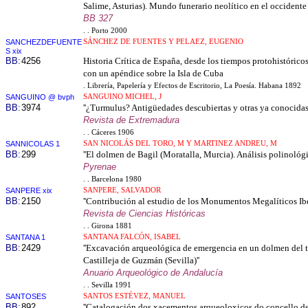
Salime, Asturias). Mundo funerario neolítico en el occidente a
BB 327
. . Porto 2000
SANCHEZDEFUENTE
SÁNCHEZ DE FUENTES Y PELAEZ, EUGENIO
S xix
BB:
4256
Historia Crítica de España, desde los tiempos protohistóricos
con un apéndice sobre la Isla de Cuba
. Librería, Papelería y Efectos de Escritorio, La Poesía. Habana 1892
SANGUINO @ bvph
SANGUINO MICHEL, J
BB:
3974
''¿Turmulus? Antigüedades descubiertas y otras ya conocidas'
Revista de Extremadura
. . Cáceres 1906
SANNICOLAS 1
SAN NICOLÁS DEL TORO, M Y MARTINEZ ANDREU, M
BB:
299
''El dolmen de Bagil (Moratalla, Murcia). Análisis polinológi
Pyrenae
. . Barcelona 1980
SANPERE xix
SANPERE, SALVADOR
BB:
2150
''Contribución al estudio de los Monumentos Megalíticos Ibé
Revista de Ciencias Históricas
. . Girona 1881
SANTANA 1
SANTANA FALCÓN, ISABEL
BB:
2429
''Excavación arqueológica de emergencia en un dolmen del 
Castilleja de Guzmán (Sevilla)''
Anuario Arqueológico de Andalucía
. . Sevilla 1991
SANTOSES
SANTOS ESTÉVEZ, MANUEL
BB:
892
''Catalogación dos xacementos arqueoloxicos do concello 