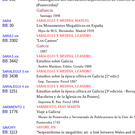
(Pontevedra)''
Gallaecia
. . Santiago 1998
SARA
SARALEGUI Y MEDINA, MANUEL
BB:
30
Los Monumentos Megalíticos en España
. Hijos de M.G. Hernández. Madrid 1918
SARA 2 xix
SARALEGUI Y MEDINA, LEANDRO
BB:
3302
''Los Castros''
Galicia
. . 1887
SARA 5 xix
SARALEGUI Y MEDINA, LEANDRO
BB:
3442
Estudios sobre Galicia
. Andrés Martínez, Editor. Coruña 1888
SARALEGUI 3 xix
SARALEGUI Y MEDINA, LEANDRO
BB:
3438
Estudios sobre la época céltica en Galicia [1ª edic]
. Imp. Taxonera. Ferrol 1867
SARALEGUI 4 xix
SARALEGUI Y MEDINA, LEANDRO
BB:
1151
Estudios sobre la época céltica en Galicia [3ª edición - Reco
Maciñeira y de la Iglesia en As Pontes]
. Imprenta R. Pita. Ferrol 1894
SARMIENTO 1
SARMIENTO, FRAY MARTÍN
BB:
1776
Viaje a Galicia
. Museo de Pontevedra y Secretariado de Publicaciones de la Univ de 
Pontevedra 1745
SAVORY
SAVORY, HN
BB:
1113
''Serpentiforms in megalithic art: a link between Wales and t