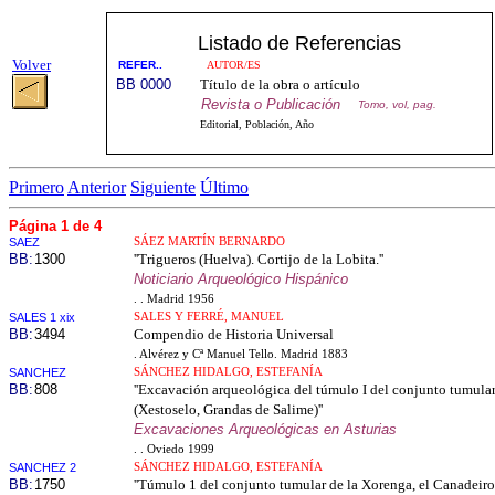
Listado de Referencias
Volver
REFER..
AUTOR/ES
BB 0000
Título de la obra o artículo
Revista o Publicación
Tomo, vol, pag.
Editorial, Población, Año
Primero
Anterior
Siguiente
Último
Página 1 de 4
SAEZ
SÁEZ MARTÍN BERNARDO
BB:
1300
''Trigueros (Huelva). Cortijo de la Lobita.''
Noticiario Arqueológico Hispánico
. . Madrid 1956
SALES 1 xix
SALES Y FERRÉ, MANUEL
BB:
3494
Compendio de Historia Universal
. Alvérez y Cª Manuel Tello. Madrid 1883
SANCHEZ
SÁNCHEZ HIDALGO, ESTEFANÍA
BB:
808
''Excavación arqueológica del túmulo I del conjunto tumula
(Xestoselo, Grandas de Salime)''
Excavaciones Arqueológicas en Asturias
. . Oviedo 1999
SANCHEZ 2
SÁNCHEZ HIDALGO, ESTEFANÍA
BB:
1750
''Túmulo 1 del conjunto tumular de la Xorenga, el Canadeiro