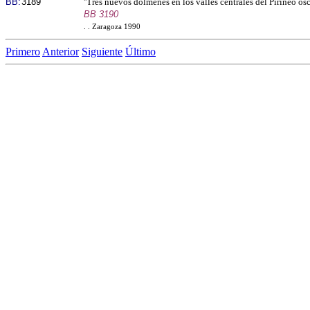
BB:
3189
''Tres nuevos dólmenes en los valles centrales del Pirineo osc
BB 3190
. . Zaragoza 1990
Primero
Anterior
Siguiente
Último