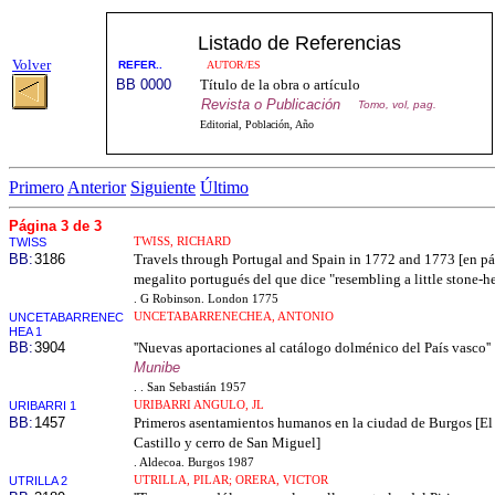
Listado de Referencias
Volver
REFER..
AUTOR/ES
BB 0000
Título de la obra o artículo
Revista o Publicación
Tomo, vol, pag.
Editorial, Población, Año
Primero
Anterior
Siguiente
Último
Página 3 de 3
TWISS
TWISS, RICHARD
BB:
3186
Travels through Portugal and Spain in 1772 and 1773 [en pá
megalito portugués del que dice "resembling a little stone-h
. G Robinson. London 1775
UNCETABARRENEC
UNCETABARRENECHEA, ANTONIO
HEA 1
BB:
3904
''Nuevas aportaciones al catálogo dolménico del País vasco''
Munibe
. . San Sebastián 1957
URIBARRI 1
URIBARRI ANGULO, JL
BB:
1457
Primeros asentamientos humanos en la ciudad de Burgos [El
Castillo y cerro de San Miguel]
. Aldecoa. Burgos 1987
UTRILLA 2
UTRILLA, PILAR; ORERA, VICTOR