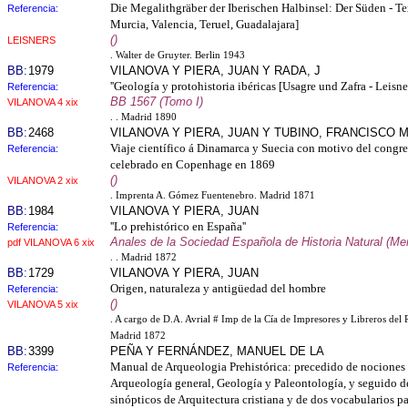
Die Megalithgräber der Iberischen Halbinsel: Der Süden - T
Referencia:
Murcia, Valencia, Teruel, Guadalajara]
()
LEISNERS
. Walter de Gruyter. Berlin 1943
BB:
1979
VILANOVA Y PIERA, JUAN Y RADA, J
''Geología y protohistoria ibéricas [Usagre und Zafra - Leisner
Referencia:
BB 1567 (Tomo I)
VILANOVA 4 xix
. . Madrid 1890
BB:
2468
VILANOVA Y PIERA, JUAN Y TUBINO, FRANCISCO M
Viaje científico á Dinamarca y Suecia con motivo del congre
Referencia:
celebrado en Copenhage en 1869
()
VILANOVA 2 xix
. Imprenta A. Gómez Fuentenebro. Madrid 1871
BB:
1984
VILANOVA Y PIERA, JUAN
''Lo prehistórico en España''
Referencia:
Anales de la Sociedad Española de Historia Natural (Me
pdf VILANOVA 6 xix
. . Madrid 1872
BB:
1729
VILANOVA Y PIERA, JUAN
Origen, naturaleza y antigüedad del hombre
Referencia:
()
VILANOVA 5 xix
. A cargo de D.A. Avrial # Imp de la Cía de Impresores y Libreros del 
Madrid 1872
BB:
3399
PEÑA Y FERNÁNDEZ, MANUEL DE LA
Manual de Arqueologia Prehistórica: precedido de nociones 
Referencia:
Arqueología general, Geología y Paleontología, y seguido d
sinópticos de Arquitectura cristiana y de dos vocabularios pa