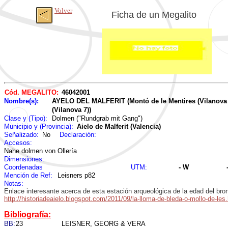
Volver
Ficha de un Megalito
Cód. MEGALITO:
46042001
Nombre(s):
AYELO DEL MALFERIT (Montó de le Mentires (Vilanova 2
(Vilanova 7))
Clase y (Tipo):
Dolmen ("Rundgrab mit Gang")
Municipio y (Provincia):
Aielo de Malferit (Valencia)
Señalizado:
No
Declaración:
Accesos:
Nahe dolmen von Ollería
Dimensiones:
Coordenadas
UTM:
- W
Mención de Ref:
Leisners p82
Notas:
Enlace interesante acerca de esta estación arqueológica de la edad del bro
http://historiadeaielo.blogspot.com/2011/09/la-lloma-de-bleda-o-mollo-de-les
Bibliografía:
BB:
23
LEISNER, GEORG & VERA