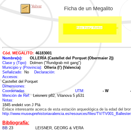
Volver
Ficha de un Megalito
Cód. MEGALITO:
46183001
Nombre(s):
OLLERÍA (Castellet del Porquet (Obermaier 2))
Clase y (Tipo):
Dolmen ("Rundgrab mit gang")
Municipio y (Provincia):
Olleria (l') (Valencia)
Señalizado:
No
Declaración:
Accesos:
Castellet del Porquet
Dimensiones:
Coordenadas
UTM:
- W
Mención de Ref:
Leisners p82, Vilanova 5 p531
Notas:
1845 endekt von J Plá
Enlace interesante acerca de esta estación arqueológica de la edad del bro
http://www.museuprehistoriavalencia.es/resources/files/TV/TV001_Ballester
Bibliografía:
BB:
23
LEISNER, GEORG & VERA