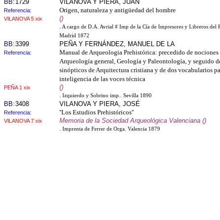
BB:
1729
VILANOVA Y PIERA, JUAN
Origen, naturaleza y antigüedad del hombre
Referencia:
()
VILANOVA 5 xix
. A cargo de D.A. Avrial # Imp de la Cía de Impresores y Libreros del 
Madrid 1872
BB:
3399
PEÑA Y FERNÁNDEZ, MANUEL DE LA
Manual de Arqueologia Prehistórica: precedido de nociones 
Referencia:
Arqueología general, Geología y Paleontología, y seguido d
sinópticos de Arquitectura cristiana y de dos vocabularios pa
inteligencia de las voces técnica
()
PEÑA 1 xix
. Izquierdo y Sobrino imp.. Sevilla 1890
BB:
3408
VILANOVA Y PIERA, JOSÉ
''Los Estudios Prehistóricos''
Referencia:
Memoria de la Sociedad Arqueológica Valenciana ()
VILANOVA 7 xix
. Imprenta de Ferrer de Orga. Valencia 1879