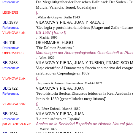
Die Megalithgräber der Iberischen Halbinsel: Der Süden - T
Referencia:
Murcia, Valencia, Teruel, Guadalajara]
()
LEISNERS
. Walter de Gruyter. Berlin 1943
BB:
1979
VILANOVA Y PIERA, JUAN Y RADA, J
''Geología y protohistoria ibéricas [Usagre und Zafra - Leisner
Referencia:
BB 1567 (Tomo I)
VILANOVA 4 xix
. . Madrid 1890
BB:
119
OBERMAIER, HUGO
''Die Dolmen Spaniens.''
Referencia:
Mitteilungen der Anthropologischen Gesellschaft in (Ban
OBERMAIER 2
. . Wien 1920
BB:
2468
VILANOVA Y PIERA, JUAN Y TUBINO, FRANCISCO M
Viaje científico á Dinamarca y Suecia con motivo del congre
Referencia:
celebrado en Copenhage en 1869
()
VILANOVA 2 xix
. Imprenta A. Gómez Fuentenebro. Madrid 1871
BB:
2722
VILANOVA Y PIERA, JUAN
''Protohistoria ibérica. Discursos leídos en la Real Academia 
Referencia:
Junio de 1889 [generalidades megalitismo]''
()
VILANOVA 3 xix
. A. Pérez Dubrull. Madrid 1889
BB:
1984
VILANOVA Y PIERA, JUAN
''Lo prehistórico en España''
Referencia:
Anales de la Sociedad Española de Historia Natural (Me
pdf VILANOVA 6 xix
. . Madrid 1872