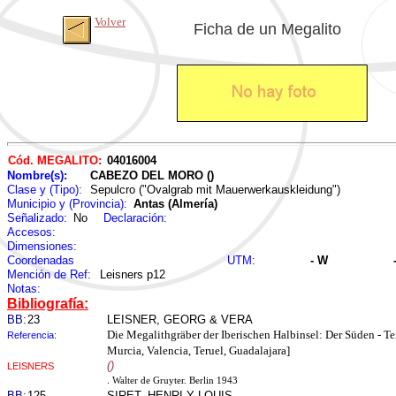
Volver
Ficha de un Megalito
Cód. MEGALITO:
04016004
Nombre(s):
CABEZO DEL MORO ()
Clase y (Tipo):
Sepulcro ("Ovalgrab mit Mauerwerkauskleidung")
Municipio y (Provincia):
Antas (Almería)
Señalizado:
No
Declaración:
Accesos:
Dimensiones:
Coordenadas
UTM:
- W
Mención de Ref:
Leisners p12
Notas:
Bibliografía:
BB:
23
LEISNER, GEORG & VERA
Die Megalithgräber der Iberischen Halbinsel: Der Süden - T
Referencia:
Murcia, Valencia, Teruel, Guadalajara]
()
LEISNERS
. Walter de Gruyter. Berlin 1943
BB:
125
SIRET, HENRI Y LOUIS