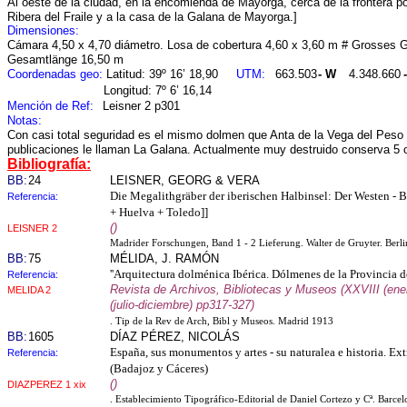
Al oeste de la ciudad, en la encomienda de Mayorga, cerca de la frontera p
Ribera del Fraile y a la casa de la Galana de Mayorga.]
Dimensiones:
Cámara 4,50 x 4,70 diámetro. Losa de cobertura 4,60 x 3,60 m # Grosses 
Gesamtlänge 16,50 m
Coordenadas geo:
Latitud: 39º 16’ 18,90
UTM:
663.503
- W
4.348.660
Longitud: 7º 6’ 16,14
Mención de Ref:
Leisner 2 p301
Notas:
Con casi total seguridad es el mismo dolmen que Anta de la Vega del Peso
publicaciones le llaman La Galana. Actualmente muy destruido conserva 5 o
Bibliografía:
BB:
24
LEISNER, GEORG & VERA
Die Megalithgräber der iberischen Halbinsel: Der Westen - 
Referencia:
+ Huelva + Toledo]]
()
LEISNER 2
Madrider Forschungen, Band 1 - 2 Lieferung. Walter de Gruyter. Berl
BB:
75
MÉLIDA, J. RAMÓN
''Arquitectura dolménica Ibérica. Dólmenes de la Provincia d
Referencia:
Revista de Archivos, Bibliotecas y Museos (XXVIII (ene
MELIDA 2
(julio-diciembre) pp317-327)
. Tip de la Rev de Arch, Bibl y Museos. Madrid 1913
BB:
1605
DÍAZ PÉREZ, NICOLÁS
España, sus monumentos y artes - su naturalea e historia. Ex
Referencia:
(Badajoz y Cáceres)
()
DIAZPEREZ 1 xix
. Establecimiento Tipográfico-Editorial de Daniel Cortezo y Cª. Barce