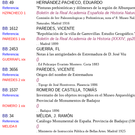
BB:
49
HERNÁNDEZ-PACHECO, EDUARDO
''Pinturas prehistóricas y dólmenes de la región de Alburque
Referencia:
Boletín de la Real Academia Española de Historia Natura
HZPACHECO 1
Comisión de Inv Paleontologicas y Prehistóricas; nota nº 8. Museo Nal
Naturales. Madrid 1916
BB:
1612
PAREDES, VICENTE
''Repoblación de la villa de Garrovillas. Estudio Geográfico.'
Referencia:
Boletín de la Real Academia de la Historia (XXXIV; pp2
PAREDES 1 xix
. . Madrid 1899
BB:
2453
GUERRA, FL
Notas á las antigüedades de Estremadura de D. José Viu
Referencia:
()
GUERRAFL xix
. Ed Policarpo Evaristo Montero. Coria 1883
BB:
3656
PAREDES, VICENTE
Origen del nombre de Estremadura
Referencia:
()
PAREDES 2 xix
. Tipogr de José Hontiveros. Plasencia 1886
BB:
1537
ROMERO DE CASTILLA, TOMÁS
Inventario de los objetos recogidos en el Museo Arqueológi
Referencia:
Provincial de Monumentos de Badajoz
()
ROMERO 1 xix
. . Badajoz 1896
BB:
34
MÉLIDA, J. RAMÓN
Catálogo Monumental de España. Provincia de Badajoz (19
Referencia:
()
MELIDA 8
. Ministerio de Instrucción Pública de Bellas Artes. Madrid 1925