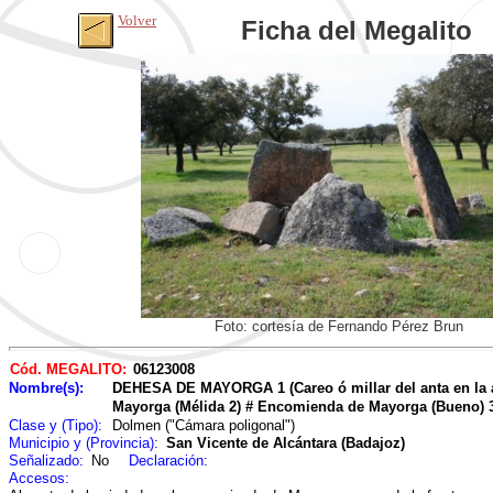
Volver
Ficha del Megalito
Foto: cortesía de Fernando Pérez Brun
Cód. MEGALITO:
06123008
Nombre(s):
DEHESA DE MAYORGA 1 (Careo ó millar del anta en la
Mayorga (Mélida 2) # Encomienda de Mayorga (Bueno) 3
Clase y (Tipo):
Dolmen ("Cámara poligonal")
Municipio y (Provincia):
San Vicente de Alcántara (Badajoz)
Señalizado:
No
Declaración:
Accesos: