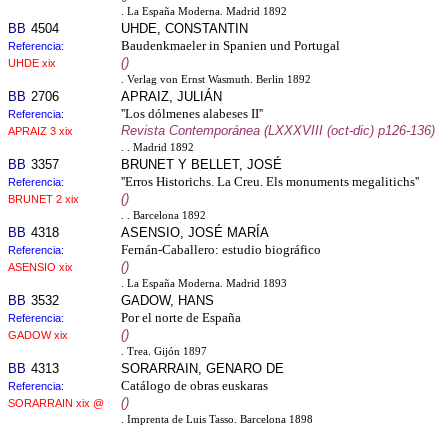
. La España Moderna. Madrid 1892
BB
4504
UHDE, CONSTANTIN
Baudenkmaeler in Spanien und Portugal
Referencia:
()
UHDE xix
. Verlag von Ernst Wasmuth. Berlin 1892
BB
2706
APRAIZ, JULIÁN
''Los dólmenes alabeses II''
Referencia:
Revista Contemporánea (LXXXVIII (oct-dic) p126-136)
APRAIZ 3 xix
. . Madrid 1892
BB
3357
BRUNET Y BELLET, JOSÉ
''Erros Historichs. La Creu. Els monuments megalitichs''
Referencia:
()
BRUNET 2 xix
. . Barcelona 1892
BB
4318
ASENSIO, JOSÉ MARÍA
Fernán-Caballero: estudio biográfico
Referencia:
()
ASENSIO xix
. La España Moderna. Madrid 1893
BB
3532
GADOW, HANS
Por el norte de España
Referencia:
()
GADOW xix
. Trea. Gijón 1897
BB
4313
SORARRAIN, GENARO DE
Catálogo de obras euskaras
Referencia:
()
SORARRAIN xix @
. Imprenta de Luis Tasso. Barcelona 1898