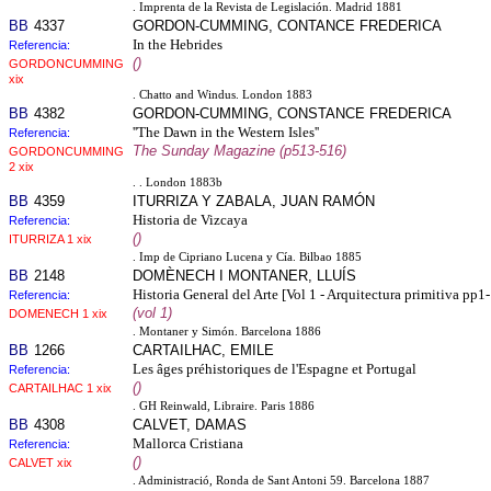
. Imprenta de la Revista de Legislación. Madrid 1881
BB
4337
GORDON-CUMMING, CONTANCE FREDERICA
In the Hebrides
Referencia:
()
GORDONCUMMING
xix
. Chatto and Windus. London 1883
BB
4382
GORDON-CUMMING, CONSTANCE FREDERICA
''The Dawn in the Western Isles''
Referencia:
The Sunday Magazine (p513-516)
GORDONCUMMING
2 xix
. . London 1883b
BB
4359
ITURRIZA Y ZABALA, JUAN RAMÓN
Historia de Vizcaya
Referencia:
()
ITURRIZA 1 xix
. Imp de Cipriano Lucena y Cía. Bilbao 1885
BB
2148
DOMÈNECH I MONTANER, LLUÍS
Historia General del Arte [Vol 1 - Arquitectura primitiva pp1
Referencia:
(vol 1)
DOMENECH 1 xix
. Montaner y Simón. Barcelona 1886
BB
1266
CARTAILHAC, EMILE
Les âges préhistoriques de l'Espagne et Portugal
Referencia:
()
CARTAILHAC 1 xix
. GH Reinwald, Libraire. Paris 1886
BB
4308
CALVET, DAMAS
Mallorca Cristiana
Referencia:
()
CALVET xix
. Administració, Ronda de Sant Antoni 59. Barcelona 1887