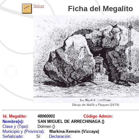
Volver
Ficha del Megalito
Dibujo de Mañé y Flaquer (1879)
Id. Megalito:
48060001
Código Admin:
Nombre(s):
SAN MIGUEL DE ARRECHINAGA ()
Clase y (Tipo):
Dolmen ()
Municipio y (Provincia):
Markina-Xemein (Vizcaya)
Señalizado:
Sí
Declaración: