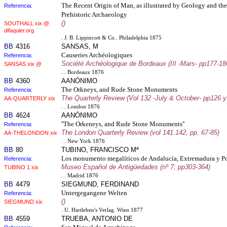
The Recent Origin of Man, as illustrated by Geology and th
Referencia:
Prehistoric Archaeology
()
SOUTHALL xix @
difaquier.org
. J. B. Lippincott & Co.. Philadelphia 1875
BB
4316
SANSAS, M
Causeries Archéologiques
Referencia:
Société Archéologique de Bordeaux (III -Mars- pp177-18
SANSAS xix @
. . Bordeaux 1876
BB
4360
AANÓNIMO
The Orkneys, and Rude Stone Monuments
Referencia:
The Quarterly Review (Vol 132 -July & October- pp126 y
AA-QUARTERLY xix
. . London 1876
BB
4624
AANÓNIMO
''The Orkeneys, and Rude Stone Monuments''
Referencia:
The London Quarterly Review (vol 141.142, pp. 67-85)
AA-THELONDON xix
. . New York 1876
BB
80
TUBINO, FRANCISCO Mª
Los monumento megalíticos de Andalucía, Extremadura y Po
Referencia:
Museo Español de Antigüedades (nº 7; pp303-364)
TUBINO 1 xix
. . Madrid 1876
BB
4479
SIEGMUND, FERDINAND
Untergegangene Welten
Referencia:
()
SIEGMUND xix
. U. Hartleben's Verlag. Wien 1877
BB
4559
TRUEBA, ANTONIO DE