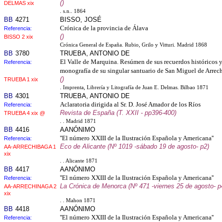
()
DELMAS xix
. s.n.. 1864
BB
4271
BISSO, JOSÉ
Crónica de la provincia de Álava
Referencia:
()
BISSO 2 xix
Crónica General de España. Rubio, Grilo y Vitturi. Madrid 1868
BB
3780
TRUEBA, ANTONIO DE
El Valle de Marquina. Resúmen de sus recuerdos históricos 
Referencia:
monografía de su singular santuario de San Miguel de Arrec
()
TRUEBA 1 xix
. Imprenta, Librería y Litografía de Juan E. Delmas. Bilbao 1871
BB
4301
TRUEBA, ANTONIO DE
Aclaratoria dirigida al Sr. D. José Amador de los Ríos
Referencia:
Revista de España (T. XXII - pp396-400)
TRUEBA 4 xix @
. . Madrid 1871
BB
4416
AANÓNIMO
''El número XXIII de la Ilustración Española y Americana''
Referencia:
Eco de Alicante (Nº 1019 -sábado 19 de agosto- p2)
AA-ARRECHIBAGA 1
xix
. . Alicante 1871
BB
4417
AANÓNIMO
''El número XXIII de la Ilustración Española y Americana''
Referencia:
La Crónica de Menorca (Nº 471 -viernes 25 de agosto- p
AA-ARRECHINAGA 2
xix
. . Mahon 1871
BB
4418
AANÓNIMO
''El número XXIII de la Ilustración Española y Americana''
Referencia: