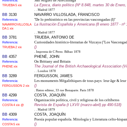
San Miguel de Arrechinaga
Referencia:
La Epoca, diario político (Nº 8.848, martes 30 de Enero,
TRUEBA 5 xix
. . Madrid 1877
BB
3130
NAVARRO VILLOSLADA, FRANCISCO
''De lo prehistórico en las provincias vascongadas (I)''
Referencia:
La Ilustración Española y Americana (8 enero 1877 - nº 
NAVARROVILLOSLA
DA 1 xix
. . Madrid 1877
BB
3781
TRUEBA, ANTONIO DE
Curiosidades histórico-literarias de Vizcaya ("Los Vascong
Referencia:
()
TRUEBA 2 xix
. Imprenta de C Perez. Bilbao 1878
BB
4357
PHENÉ, JOHN
On Brittany and Britain
Referencia:
The Journal of the British Archaeological Association (
PHENE xix
. . London 1878
BB
3289
FERGUSSON, JAMES
Les monuments Mégalithiques de tous pays: leur âge & leur 
Referencia:
()
FERGUSSON 2 xix
. Haton editeur, 33 rue Bonaparte. Paris 1878
BB
4299
COSTA, JOAQUÍN
Organización política, civil y religiosa de los celtíberos
Referencia:
Revista de España (t LXVII (marzo-abril) pp 490-518)
COSTA 4 xix @
. . Madrid 1879
BB
4309
COSTA, JOAQUÍN
Poesía popular española. Mitología y Literatura celto-hispa
Referencia:
()
COSTA 5 xix