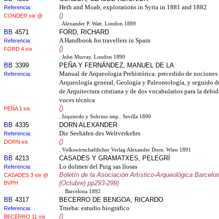
Heth and Moab, explorations in Syria in 1881 and 1882
Referencia:
()
CONDER xix @
. Alexander P. Watt. London 1889
BB
4571
FORD, RICHARD
A Handbook for travellers in Spain
Referencia:
()
FORD 4 xix
. John Murray. London 1890
BB
3399
PEÑA Y FERNÁNDEZ, MANUEL DE LA
Manual de Arqueologia Prehistórica: precedido de nociones 
Referencia:
Arqueología general, Geología y Paleontología, y seguido d
de Arquitectura cristiana y de dos vocabularios para la debid
voces técnica
()
PEÑA 1 xix
. Izquierdo y Sobrino imp.. Sevilla 1890
BB
4335
DORN ALEXANDER
Die Seehäfen des Weltverkehrs
Referencia:
()
DORN xix
. Volkswirtschaftlicher Verlag Alexander Dorn. Wien 1891
BB
4213
CASADES Y GRAMATXES, PELEGRÍ
Lo dolmen del Puig sas llosas
Referencia:
Boletín de la Asociación Artístico-Arqueológica Barcelon
CASADES 3 xix @
(Octubre) pp293-299)
BVPH
. . Barcelona 1892
BB
4317
BECERRO DE BENGOA, RICARDO
Trueba: estudio biográfico
Referencia:
()
BECERRO 11 xix