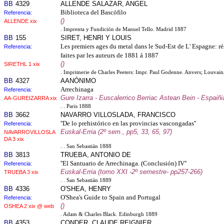
BB
4329
ALLENDE SALAZAR, ANGEL
Biblioteca del Bascófilo
Referencia:
()
ALLENDE xix
. Imprenta y Fundición de Manuel Tello. Madrid 1887
BB
155
SIRET, HENRI Y LOUIS
Les premiers ages du metal dans le Sud-Est de L' Espagne: rés
Referencia:
faites par les auteurs de 1881 á 1887
()
SIRETHL 1 xix
. Imprimerie de Charles Peeters: Impr. Paul Godenne. Anvers; Louva
BB
4327
AANÓNIMO
Arrechinaga
Referencia:
Gure Izarra - Euscalerrico Berriac Astean Bein - Espaiñia
AA-GUREIZARRA xix
. . Paris 1888
BB
3662
NAVARRO VILLOSLADA, FRANCISCO
''De lo prehistórico en las provincias vascongadas''
Referencia:
Euskal-Erria (2º sem., pp5, 33, 65, 97)
NAVARROVILLOSLA
DA 3 xix
. . San Sebastián 1888
BB
3813
TRUEBA, ANTONIO DE
''El Santuario de Arrechinaga. (Conclusión) IV''
Referencia:
Euskal-Erria (tomo XXI -2º semestre- pp257-266)
TRUEBA 3 xix
. . San Sebastián 1889
BB
4336
O'SHEA, HENRY
O'Shea's Guide to Spain and Portugal
Referencia:
()
OSHEA 2 xix @ web
. Adam & Charles Black. Edinburgh 1889
BB
4353
CONDER, CLAUDE REIGNIER