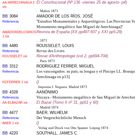
El Constitucional (Nº 136 -viernes 25 de agosto- p4)
AA-ARRECHINAGA 3
xix
. . Mahon 1871
BB
3084
AMADOR DE LOS RÍOS, JOSÉ
''Estudios Monumentales y Arqueológicos. Las Provincias V
Referencia:
Monumento megalítico San Miguel de Arrechinaga]''
Revista de España (XX pp497-507 y XXI pp5-29)
AMADORDELOSRIOS
1 xix
. . 1871
BB
4480
ROUSSELET, LOUIS
Revue des Livres
Referencia:
Revue d'Anthropologie (vol 2, pp694-704)
ROUSSELET xix
. . Paris 1873
BB
3312
RODRIGUEZ FERRER, MIGUEL
Los vascongados: su país, su lengua y el Píncipe LL. Bonap
Referencia:
Arrechinaga en p13]
()
RZFERRER 2 xix
. Imprenta J. Noguera. Madrid 1873
BB
4328
AANÓNIMO
Vizcaya - Monumento megalítico de San Miguel de Arrechi
Referencia:
El Bazar (Tomo II nº 31, pp51 y 60)
AA-ELBAZAR xix
. . Madrid 1874
BB
4477
BAER, WILHELM
Der Vorgeschichtliche Mensch
Referencia:
()
BAER 1 xix
. Verlag und Druck von Otto Spamer. Leipzig 1874
BB
4220
SOUTHALL, JAMES C.