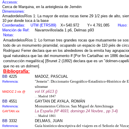
Accesos:
Cerca de Marquina, en la anteiglesia de Jeméin
Dimensiones:
AmadordelosRíos 1: La mayor de estas rocas tiene 29 1/2 pies de alto, sien
10 por donde toca á la base
Coordenadas:
UTM (ETRS89)
X=
540.972
Y=
4.791.085
Huso:
Mención de Ref:
Navarrovilloslada 1 p6, Delmas p93
Notas:
AmadordelosRíos 1: Lo forman tres grandes rocas que mutuamente se sost
todo de un monumento piramidal, ocupando un espacio de 110 piés de cir
Rodríguez Ferrer declara que en los alrededores de la ermita hay agrupaci
igual naturaleza que las del monumento # [Por fin Cartailhac en 1886 decla
construcción megalítica] [Brunet 2 (1892) declara que es un "dolmen-capel
que no es un dolmen].
Bibliografía:
BB
4225
MADOZ, PASCUAL
"Jemein": Diccionario Geográfico-Estadístico-Histórico de 
Referencia:
ultramar
vol IX p613 ()
MADOZ 2 xix @
. . Madrid 1847
BB
4551
GAYTAN DE AYALA, ROMÁN
Monumentos Célticos. San Miguel de Arrechinaga
Referencia:
La España (Nº 4693, domingo 24 Novbre., pp 3-4)
GAYTAN xix
. . Madrid 1861
BB
3332
DELMAS, JUAN
Guía histórico-descriptiva del viajero en el Señorío de Vizc
Referencia: