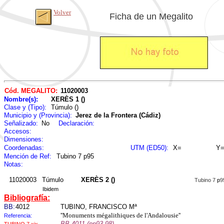
Volver
Ficha de un Megalito
Cód. MEGALITO:
11020003
Nombre(s):
XERÈS 1 ()
Clase y (Tipo):
Túmulo ()
Municipio y (Provincia):
Jerez de la Frontera (Cádiz)
Señalizado:
No
Declaración:
Accesos:
Dimensiones:
Coordenadas:
UTM (ED50):
X=
Y
Mención de Ref:
Tubino 7 p95
Notas:
11020003
Túmulo
XERÈS 2 ()
Tubino 7
p
9
Ibidem
Bibliografía:
BB:
4012
TUBINO, FRANCISCO Mª
''Monuments mégalithiques de l'Andalousie''
Referencia:
BB 4011 (pp93-98)