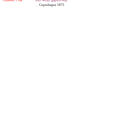
TUBINO 7 xix
. . Copenhague 1875