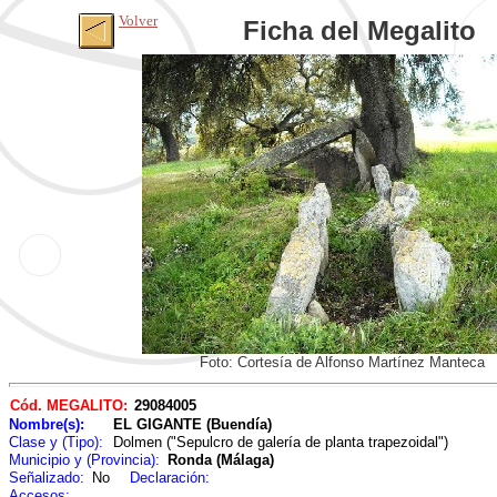
Volver
Ficha del Megalito
Foto: Cortesía de Alfonso Martínez Manteca
Cód. MEGALITO:
29084005
Nombre(s):
EL GIGANTE (Buendía)
Clase y (Tipo):
Dolmen ("Sepulcro de galería de planta trapezoidal")
Municipio y (Provincia):
Ronda (Málaga)
Señalizado:
No
Declaración:
Accesos: