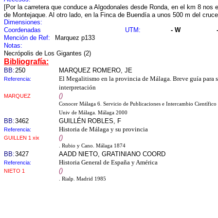
[Por la carretera que conduce a Algodonales desde Ronda, en el km 8 nos 
de Montejaque. Al otro lado, en la Finca de Buendía a unos 500 m del cruce
Dimensiones:
Coordenadas
UTM:
- W
Mención de Ref:
Marquez p133
Notas:
Necrópolis de Los Gigantes (2)
Bibliografía:
BB:
250
MARQUEZ ROMERO, JE
El Megalitismo en la provincia de Málaga. Breve guía para 
Referencia:
interpretación
()
MARQUEZ
Conocer Málaga 6. Servicio de Publicaciones e Intercambio Científico 
Univ de Málaga. Málaga 2000
BB:
3462
GUILLÉN ROBLES, F
Historia de Málaga y su provincia
Referencia:
()
GUILLEN 1 xix
. Rubio y Cano. Málaga 1874
BB:
3427
AADD NIETO, GRATINIANO COORD
Historia General de España y América
Referencia:
()
NIETO 1
. Rialp. Madrid 1985