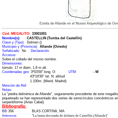
Estela de Allande en el Museo Arqueológico de Ov
Cód. MEGALITO:
33001001
Nombre(s):
CASTELLIN (Tumba del Castellín)
Clase y (Tipo):
Dolmen ()
Municipio y (Provincia):
Allande (Oviedo)
Señalizado:
No
Declaración:
Accesos:
Sobre el collado del mismo nombre.
Dimensiones:
túmulo: 17 m diam, 1,8 m alt.
Coordenadas geo:
3º03'00'' long. O:
UTM:
- W
43º19'30" lat. N; altitud
1.100m. (Merid. Madrid)
Mención de Ref:
Notas:
La "piedra dolménica de Allande", seguramente procedente de este megalito
piqueteado se han representado dos series de semicírculos concéntricos en
serpentiforme (Arias Cabal).
Bibliografía:
BB:
356
BLAS CORTINA, MA
''La lastra decorada de dolmen de Castellín (Allande)''
Referencia: