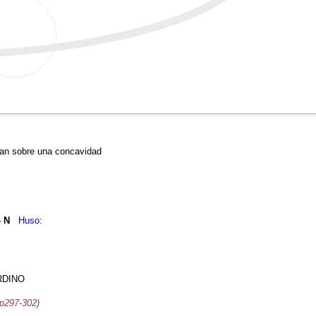
rran sobre una concavidad
- N
Huso:
RDINO
pp297-302)