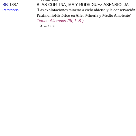
BB:
1387
BLAS CORTINA, MA Y RODRIGUEZ ASENSIO, JA
''Las explotaciones mineras a cielo abierto y la conservación
Referencia:
PatrimonioHistórico en Aller, Minería y Medio Ambiente''
Temas Alleranos (III, I. B.)
. . Aller 1986