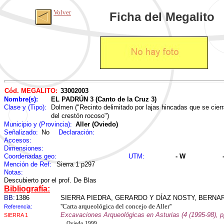
Volver
Ficha del Megalito
Cód. MEGALITO:
33002003
Nombre(s):
EL PADRÚN 3 (Canto de la Cruz 3)
Clase y (Tipo):
Dolmen ("Recinto delimitado por lajas hincadas que se cie
del crestón rocoso")
Municipio y (Provincia):
Aller (Oviedo)
Señalizado:
No
Declaración:
Accesos:
Dimensiones:
Coordenadas geo:
UTM:
- W
Mención de Ref:
Sierra 1 p297
Notas:
Descubierto por el prof. De Blas
Bibliografía:
BB:
1386
SIERRA PIEDRA, GERARDO Y DÍAZ NOSTY, BERNA
''Carta arqueológica del concejo de Aller''
Referencia:
Excavaciones Arqueológicas en Asturias (4 (1995-98), 
SIERRA 1
. . Oviedo 1999