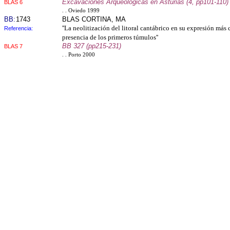
Excavaciones Arqueológicas en Asturias (4, pp101-110)
BLAS 6
. . Oviedo 1999
BB:
1743
BLAS CORTINA, MA
''La neolitización del litoral cantábrico en su expresión más 
Referencia:
presencia de los primeros túmulos''
BB 327 (pp215-231)
BLAS 7
. . Porto 2000