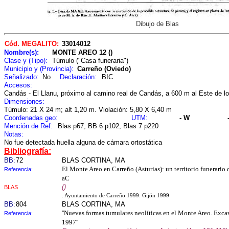
Dibujo de Blas
Cód. MEGALITO:
33014012
Nombre(s):
MONTE AREO 12 ()
Clase y (Tipo):
Túmulo ("Casa funeraria")
Municipio y (Provincia):
Carreño (Oviedo)
Señalizado:
No
Declaración:
BIC
Accesos:
Candás - El Llanu, próximo al camino real de Candás, a 600 m al Este de lo
Dimensiones:
Túmulo: 21 X 24 m; alt 1,20 m. Violación: 5,80 X 6,40 m
Coordenadas geo:
UTM:
- W
Mención de Ref:
Blas p67, BB 6 p102, Blas 7 p220
Notas:
No fue detectada huella alguna de cámara ortostática
Bibliografía:
BB:
72
BLAS CORTINA, MA
El Monte Areo en Carreño (Asturias): un territorio funerario d
Referencia:
aC
()
BLAS
. Ayuntamiento de Carreño 1999. Gijón 1999
BB:
804
BLAS CORTINA, MA
''Nuevas formas tumulares neolíticas en el Monte Areo. Exc
Referencia:
1997''