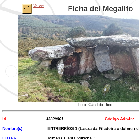
Volver
Ficha del Megalito
Foto: Cándido Rico
Id.
33029001
Código Admin:
Nombre(s)
ENTRERRÍOS 1 (Lastra da Filadoira # dolmen 
Clase y
Dolmen ("Planta poligonal")