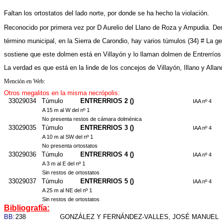
Faltan los ortostatos del lado norte, por donde se ha hecho la violación.
Reconocido por primera vez por D Aurelio del Llano de Roza y Ampudia. Den
término municipal, en la Sierra de Carondio, hay varios túmulos (34) # La ge
sostiene que este dolmen está en Villayón y lo llaman dolmen de Entrerrío
La verdad es que está en la linde de los concejos de Villayón, Illano y Allan
Mención en Web:
Otros megalitos en la misma necrópolis:
33029034
Túmulo
ENTRERRIOS 2 ()
IAA nº 4
A 15 m al W del nº 1
No presenta restos de cámara dolménica
33029035
Túmulo
ENTRERRIOS 3 ()
IAA nº 4
A 10 m al SW del nº 1
No presenta ortostatos
33029036
Túmulo
ENTRERRIOS 4 ()
IAA nº 4
A 3 m al E del nº 1
Sin restos de ortostatos
33029037
Túmulo
ENTRERRIOS 5 ()
IAA nº 4
A 25 m al NE del nº 1
Sin restos de ortostatos
Bibliografía:
BB:
238
GONZÁLEZ Y FERNÁNDEZ-VALLES, JOSÉ MANUEL