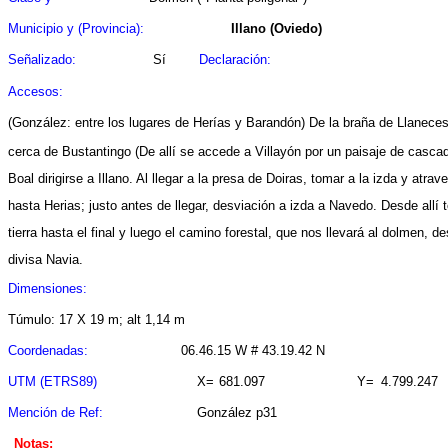
Municipio y (Provincia):
Illano (Oviedo)
Señalizado:
Sí
Declaración:
Accesos:
(González: entre los lugares de Herías y Barandón) De la braña de Llanece
cerca de Bustantingo (De allí se accede a Villayón por un paisaje de casc
Boal dirigirse a Illano. Al llegar a la presa de Doiras, tomar a la izda y atrav
hasta Herias; justo antes de llegar, desviación a izda a Navedo. Desde allí 
tierra hasta el final y luego el camino forestal, que nos llevará al dolmen, d
divisa Navia.
Dimensiones:
Túmulo: 17 X 19 m; alt 1,14 m
Coordenadas:
06.46.15 W # 43.19.42 N
UTM (ETRS89)
X=
681.097
Y=
4.799.247
Mención de Ref:
González p31
Notas: