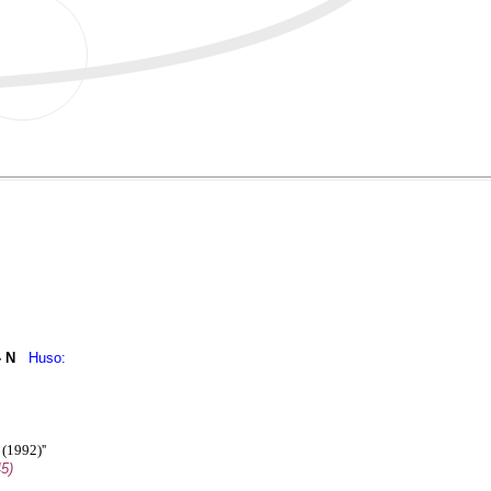
- N
Huso:
(1992)''
5)