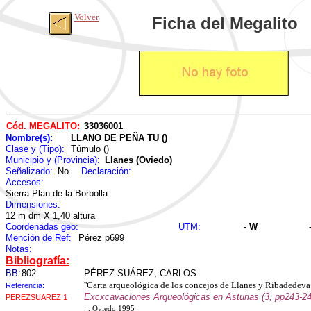
Volver
Ficha del Megalito
Cód. MEGALITO:
33036001
Nombre(s):
LLANO DE PEÑA TU ()
Clase y (Tipo):
Túmulo ()
Municipio y (Provincia):
Llanes (Oviedo)
Señalizado:
No
Declaración:
Accesos:
Sierra Plan de la Borbolla
Dimensiones:
12 m dm X 1,40 altura
Coordenadas geo:
UTM:
- W
Mención de Ref:
Pérez p699
Notas:
Bibliografía:
BB:
802
PÉREZ SUÁREZ, CARLOS
''Carta arqueológica de los concejos de Llanes y Ribadedeva 
Referencia:
Excxcavaciones Arqueológicas en Asturias (3, pp243-24
PEREZSUAREZ 1
. . Oviedo 1995