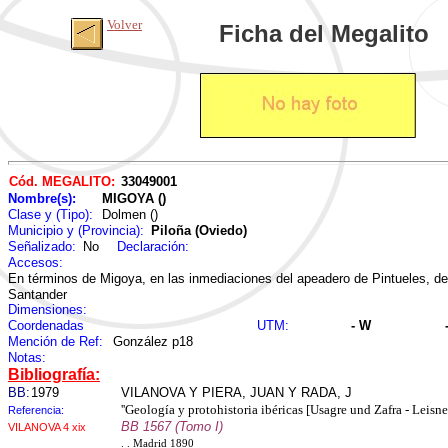
Volver
Ficha del Megalito
Cód. MEGALITO:
33049001
Nombre(s):
MIGOYA ()
Clase y (Tipo):
Dolmen ()
Municipio y (Provincia):
Piloña (Oviedo)
Señalizado:
No
Declaración:
Accesos:
En términos de Migoya, en las inmediaciones del apeadero de Pintueles, del
Santander
Dimensiones:
Coordenadas
UTM:
- W
Mención de Ref:
González p18
Notas:
Bibliografía:
BB:
1979
VILANOVA Y PIERA, JUAN Y RADA, J
''Geología y protohistoria ibéricas [Usagre und Zafra - Leisner
Referencia:
BB 1567 (Tomo I)
VILANOVA 4 xix
. . Madrid 1890