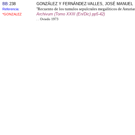
BB:
238
GONZÁLEZ Y FERNÁNDEZ-VALLES, JOSÉ MANUEL
''Recuento de los tumulos sepulcrales megalíticos de Asturias
Referencia:
Archivum (Tomo XXIII (En/Dic) pp5-42)
*GONZALEZ
. . Oviedo 1973