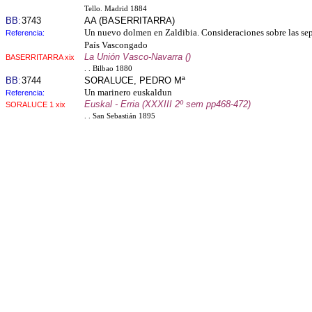
Tello. Madrid 1884
BB:
3743
AA (BASERRITARRA)
Un nuevo dolmen en Zaldibia. Consideraciones sobre las sep
Referencia:
País Vascongado
La Unión Vasco-Navarra ()
BASERRITARRA xix
. . Bilbao 1880
BB:
3744
SORALUCE, PEDRO Mª
Un marinero euskaldun
Referencia:
Euskal - Erria (XXXIII 2º sem pp468-472)
SORALUCE 1 xix
. . San Sebastián 1895