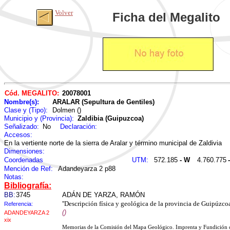
Volver
Ficha del Megalito
Cód. MEGALITO:
20078001
Nombre(s):
ARALAR (Sepultura de Gentiles)
Clase y (Tipo):
Dolmen ()
Municipio y (Provincia):
Zaldibia (Guipuzcoa)
Señalizado:
No
Declaración:
Accesos:
En la vertiente norte de la sierra de Aralar y término municipal de Zaldivia
Dimensiones:
Coordenadas
UTM:
572.185
- W
4.760.775
Mención de Ref:
Adandeyarza 2 p88
Notas:
Bibliografía:
BB:
3745
ADÁN DE YARZA, RAMÓN
''Descripción física y geológica de la provincia de Guipúzcoa
Referencia:
()
ADANDEYARZA 2
xix
Memorias de la Comisión del Mapa Geológico. Imprenta y Fundición