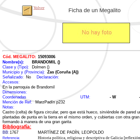
Volver
Ficha de un Megalito
Cód. MEGALITO:
15093006
Nombre(s):
BRANDOMIL ()
Clase y (Tipo):
Dolmen ()
Municipio y (Provincia):
Zas (Coruña (A))
Señalizado:
No
Declaración:
Accesos:
En la parroquia de Brandomil
Dimensiones:
Coordenadas
UTM:
- W
Mención de Ref:
MarzPadín p232
Notas:
Castro (celta) de figura circular, pero que está hueco, sirviéndole de pared
plantadas de punta en la tierra en el mismo orden, y cubiertas con otra gran
formando á manera de una gran garita
Bibliografía:
BB:
1767
MARTÍNEZ DE PADÍN, LEOPOLDO
Historia política, religiosa y descriptiva de Galicia [reflex
Referencia: