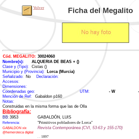
Volver
Ficha del Megalito
Cód. MEGALITO:
30024060
Nombre(s):
ALQUERIA DE BEAS + ()
Clase y (Tipo):
Cistas ()
Municipio y (Provincia):
Lorca (Murcia)
Señalizado:
No
Declaración:
Accesos:
Dimensiones:
Coordenadas geo:
UTM:
- W
Mención de Ref:
Gabaldon p160
Notas:
Construidas en la misma forma que las de Olla
Bibliografía:
BB:
3953
GABALDÓN, LUIS
''Primitivos pobladores de Lorca''
Referencia:
Revista Contemporánea (CVI, 53-63 y 155-170)
GABALDON xix
@hemeroteca digital
. . 1897