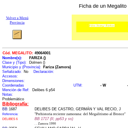
Ficha de un Megalito
Volver a Menú
Provincia
Cód. MEGALITO:
49064001
Nombre(s):
FARIZA ()
Clase y (Tipo):
Dolmen ()
Municipio y (Provincia):
Fariza (Zamora)
Señalizado:
No
Declaración:
Accesos:
Dimensiones:
Coordenadas
UTM:
- W
Mención de Ref:
Delibes 6 p54
Notas:
Problemático
Bibliografía:
BB:
1687
DELIBES DE CASTRO, GERMÁN Y VAL RECIO, J
''Prehistoria reciente zamorana: del Megalitismo al Bronce''
Referencia:
BB 1717 (II; pp53 y ss)
DELIBES 6
. . Zamora 1990