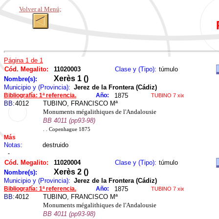
Volver al Menú;
Página 1 de 1
Cód. Megalito:
11020003
Clase y (Tipo):
túmulo
Xerès 1 ()
Nombre(s):
Municipio y (Provincia):
Jerez de la Frontera (Cádiz)
Bibliografía: 1ª referencia.
Año:
1875
TUBINO 7 xix
BB:
4012
TUBINO, FRANCISCO Mª
Monuments mégalithiques de l'Andalousie
BB 4011 (pp93-98)
. . Copenhague 1875
Más
Notas:
destruido
-
Cód. Megalito:
11020004
Clase y (Tipo):
túmulo
Xerès 2 ()
Nombre(s):
Municipio y (Provincia):
Jerez de la Frontera (Cádiz)
Bibliografía: 1ª referencia.
Año:
1875
TUBINO 7 xix
BB:
4012
TUBINO, FRANCISCO Mª
Monuments mégalithiques de l'Andalousie
BB 4011 (pp93-98)