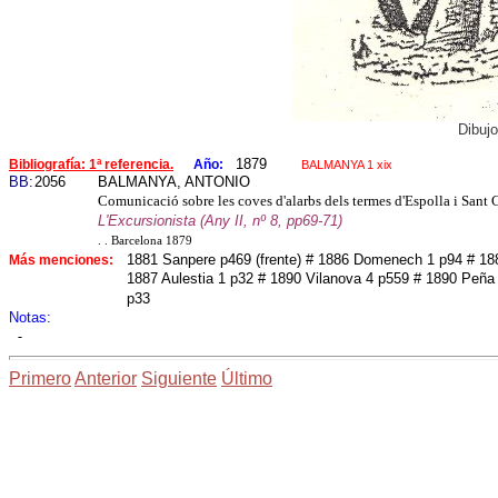
Dibuj
1879
Bibliografía: 1ª referencia.
Año:
BALMANYA 1 xix
BB:
2056
BALMANYA, ANTONIO
Comunicació sobre les coves d'alarbs dels termes d'Espolla i Sant
L'Excursionista (Any II, nº 8, pp69-71)
. . Barcelona 1879
1881 Sanpere p469 (frente) # 1886 Domenech 1 p94 # 188
Más menciones:
1887 Aulestia 1 p32 # 1890 Vilanova 4 p559 # 1890 Peña 
p33
Notas:
-
Primero
Anterior
Siguiente
Último