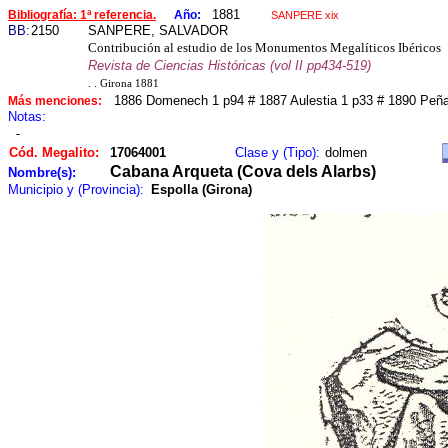
1881
Bibliografía: 1ª referencia.
Año:
SANPERE xix
BB:
2150
SANPERE, SALVADOR
Contribución al estudio de los Monumentos Megalíticos Ibéricos
Revista de Ciencias Históricas (vol II pp434-519)
. . Girona 1881
1886 Domenech 1 p94 # 1887 Aulestia 1 p33 # 1890 Peña
Más menciones:
Notas:
-
Cód. Megalito:
17064001
Clase y (Tipo):
dolmen
Cabana Arqueta (Cova dels Alarbs)
Nombre(s):
Municipio y (Provincia):
Espolla (Girona)