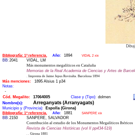
Dibuj
1894
Bibliografía: 1ª referencia.
Año:
VIDAL 2 xix
BB:
2041
VIDAL, LM
Más monumentos megalíticos en Cataluña
Memorias de la Real Academia de Ciencias y Artes de Barcel
. Imprenta de Jaime Jepus Roviralta. Barcelona 1894
1895 Alsius 1 p34
Más menciones:
Notas:
-
Cód. Megalito:
17064005
Clase y (Tipo):
dolmen
Arreganyats (Arranyagats)
Nombre(s):
Municipio y (Provincia):
Espolla (Girona)
1881
Bibliografía: 1ª referencia.
Año:
SANPERE xix
BB:
2150
SANPERE, SALVADOR
Contribución al estudio de los Monumentos Megalíticos Ibéricos
Revista de Ciencias Históricas (vol II pp434-519)
. . Girona 1881