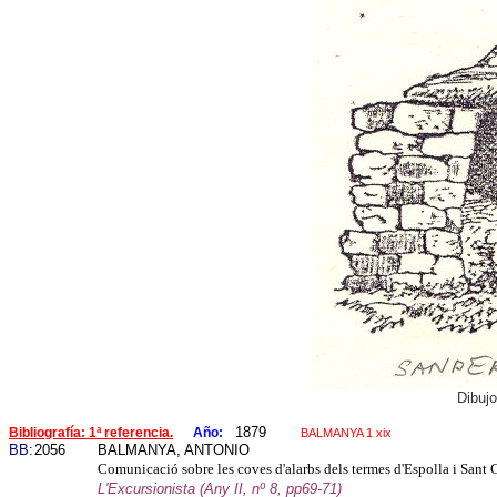
Dibuj
1879
Bibliografía: 1ª referencia.
Año:
BALMANYA 1 xix
BB:
2056
BALMANYA, ANTONIO
Comunicació sobre les coves d'alarbs dels termes d'Espolla i Sant
L'Excursionista (Any II, nº 8, pp69-71)