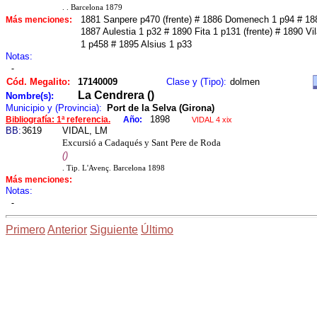
. . Barcelona 1879
1881 Sanpere p470 (frente) # 1886 Domenech 1 p94 # 188
Más menciones:
1887 Aulestia 1 p32 # 1890 Fita 1 p131 (frente) # 1890 V
1 p458 # 1895 Alsius 1 p33
Notas:
-
Cód. Megalito:
17140009
Clase y (Tipo):
dolmen
La Cendrera ()
Nombre(s):
Municipio y (Provincia):
Port de la Selva (Girona)
1898
Bibliografía: 1ª referencia.
Año:
VIDAL 4 xix
BB:
3619
VIDAL, LM
Excursió a Cadaqués y Sant Pere de Roda
()
. Tip. L'Avenç. Barcelona 1898
Más menciones:
Notas:
-
Primero
Anterior
Siguiente
Último