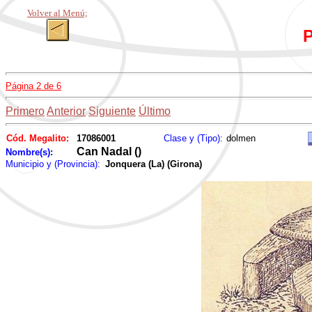
Volver al Menú;
P
Página 2 de 6
Primero
Anterior
Siguiente
Último
Cód. Megalito:
17086001
Clase y (Tipo):
dolmen
Can Nadal ()
Nombre(s):
Municipio y (Provincia):
Jonquera (La) (Girona)