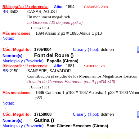
1894
Bibliografía: 1ª referencia.
Año:
CASASAG 2 xix
BB:
3502
CASAS, AGUSTÍ
Un monument megalitich
Lo Geronès (30 de junio pp2-3)
. . Girona 1894
1894 Alsius 2 p1 # 1895 Alsius 1 p13
Más menciones:
Notas:
-
Cód. Megalito:
17064004
Clase y (Tipo):
dolmen
Font del Roure ()
Nombre(s):
Municipio y (Provincia):
Espolla (Girona)
1881
Bibliografía: 1ª referencia.
Año:
SANPERE xix
BB:
2150
SANPERE, SALVADOR
Contribución al estudio de los Monumentos Megalíticos Ibéricos
Revista de Ciencias Históricas (vol II pp434-519)
. . Girona 1881
1886 Cartilhac 1 p183 # 1887 Aulestia 1 p33 # 1890 Vilan
Más menciones:
p33
Notas:
-
Cód. Megalito:
17158008
Clase y (Tipo):
dolmen
Gutina ()
Nombre(s):
Municipio y (Provincia):
Sant Climent Sescebes (Girona)