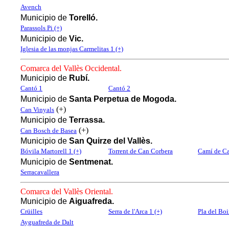
Avench
Municipio de
Torelló.
Parassols Pi (+)
Municipio de
Vic.
Iglesia de las monjas Carmelitas 1 (+)
Comarca del Vallès Occidental.
Municipio de
Rubí.
Cantó 1
Cantó 2
Municipio de
Santa Perpetua de Mogoda.
(+)
Can Vinyals
Municipio de
Terrassa.
(+)
Can Bosch de Basea
Municipio de
San Quirze del Vallès.
Bóvila Martorell 1 (+)
Torrent de Can Corbera
Camí de Ca
Municipio de
Sentmenat.
Serracavallera
Comarca del Vallès Oriental.
Municipio de
Aiguafreda.
Crüilles
Serra de l'Arca 1 (+)
Pla del Bo
Ayguafreda de Dalt