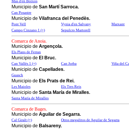
Mas d'en Boixos
Municipio de
San Martí Sarroca.
Can Posastre
Municipio de
Vilafranca del Penedès.
Pont Vell
Vynia d'en Salvany
Marxant
Campo Cinzano 1 (+)
Sepulcro Martorell
Comarca de Anoia.
Municipio de
Argençola.
Els Plans de Ferran
Municipio de
El Bruc.
Can Vallès 1 (+)
Can Jorba
Viña del Ca
Municipio de
Capellades.
Guasch
Municipio de
Els Prats de Rei.
Les Maioles
Els Tres Reis
Municipio de
Santa María de Miralles.
Santa María de Miralles
Comarca de Bages.
Municipio de
Aguilar de Segarra.
Cal Giralt (+)
Otros megalitos de Aguilar de Segarra
Municipio de
Balsareny.