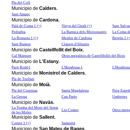
Pla del Coll
Municipio de
Calders.
Sant Amanç
Municipio de
Cardona.
Palá de Coma 1 (+)
Vinya del Giralt (+)
Sant Salva
Pedrafita
La Barraca dels Moixonaires
La Coma de
La Roqueta 1 (+)
Menhir de Cardona
Bergús 1 (+
Sant Ramon
Clapers d'Altamis
Municipio de
Castellfollit del Boix.
Cal Marquet
Otros megalitos de Castellfollit del Boix
Municipio de
L'Estany.
Puig Rodò1
L'Horabona 1
L'Horabona
Municipio de
Monistrol de Calders.
Pla de Trullars
Municipio de
Moià.
Pla del Cuspinar
Santa Magdalena
Puig Espel
La Grossa
Can Parès
Umbertes
Municipio de
Navàs.
La Tomba del Moro del Serrat
Les Comes
Otros mega
de les Moles
Municipio de
Sallent.
Cornet 1 (+)
Samuntà
Municipio de
San Mateu de Bages.