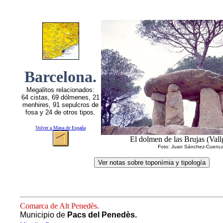
Barcelona.
Megalitos relacionados:
64 cistas, 69 dólmenes, 21
menhires, 91 sepulcros de
fosa y 24 de otros tipos.
Volver a Mapa de España
El dolmen de las Brujas (Vall
Foto: Juan Sánchez-Cuenc
Comarca de Alt Penedès.
Municipio de
Pacs del Penedès.