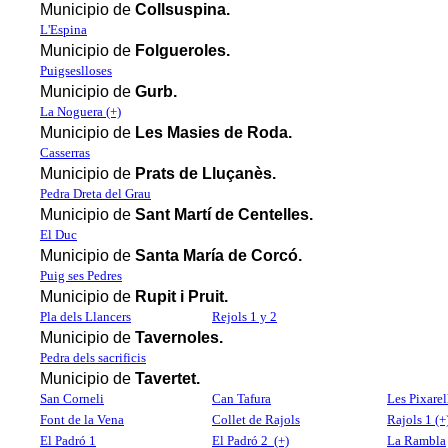
Municipio de
Collsuspina.
L'Espina
Municipio de
Folgueroles.
Puigseslloses
Municipio de
Gurb.
La Noguera (+)
Municipio de
Les Masies de Roda.
Casserras
Municipio de
Prats de Lluçanès.
Pedra Dreta del Grau
Municipio de
Sant Martí de Centelles.
El Duc
Municipio de
Santa María de Corcó.
Puig ses Pedres
Municipio de
Rupit i Pruit.
Pla dels Llancers
Rejols 1 y 2
Municipio de
Tavernoles.
Pedra dels sacrificis
Municipio de
Tavertet.
San Corneli
Can Tafura
Les Pixarel
Font de la Vena
Collet de Rajols
Rajols 1 (+
El Padró 1
El Padró 2 (+)
La Rambla