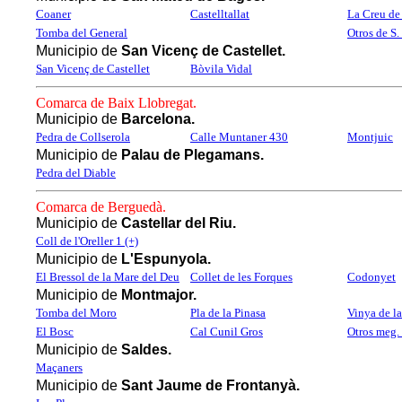
Coaner
Castelltallat
La Creu de 
Tomba del General
Otros de S
Municipio de
San Vicenç de Castellet.
San Vicenç de Castellet
Bòvila Vidal
Comarca de Baix Llobregat.
Municipio de
Barcelona.
Pedra de Collserola
Calle Muntaner 430
Montjuic
Municipio de
Palau de Plegamans.
Pedra del Diable
Comarca de Berguedà.
Municipio de
Castellar del Riu.
Coll de l'Oreller 1 (+)
Municipio de
L'Espunyola.
El Bressol de la Mare del Deu
Collet de les Forques
Codonyet
Municipio de
Montmajor.
Tomba del Moro
Pla de la Pinasa
Vinya de l
El Bosc
Cal Cunil Gros
Otros meg.
Municipio de
Saldes.
Maçaners
Municipio de
Sant Jaume de Frontanyà.