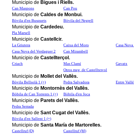
Municipio de
Bigues i Riells.
Can Maspons
Can Pou
Municipio de
Caldes de Monbui.
Bòvila d'en Busquets
Bòvila del Negrell
Municipio de
Cardedeu.
Pla Marsell
Municipio de
Castellcir.
La Griutera
Caixa del Moro
Casa Nova 
Casa Nova del Verdaguer 2
Can Mirambell
Municipio de
Castellterçol.
Criach
Mas Clamí
Gavatx
Otros meg. de Castellterçol
Municipio de
Mollet del Vallès.
Bòvila Bellsolà 1 (+)
Pedra Salvadora
Entre Vall
Municipio de
Montornès del Vallès.
Bòbila de Can Torrents 1 (+)
Bòbila d'en Joca
Municipio de
Parets del Vallès.
Pedra Serrada
Municipio de
Sant Cugat del Vallès.
Bòvila d'en Sallent 1 (+)
Municipio de
Santa María de Martorelles.
Castellruf (D)
Castellruf (M)